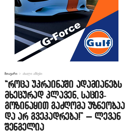
მთავარი
ახალი ამბები
“როცა უკრაინაში ადამიანებს
მხეცურად კლავენ, საცივ-
გოზინაყით გაძღომა უზნეობაა
და არ გვეკადრება!” – ლევან
შენგელია