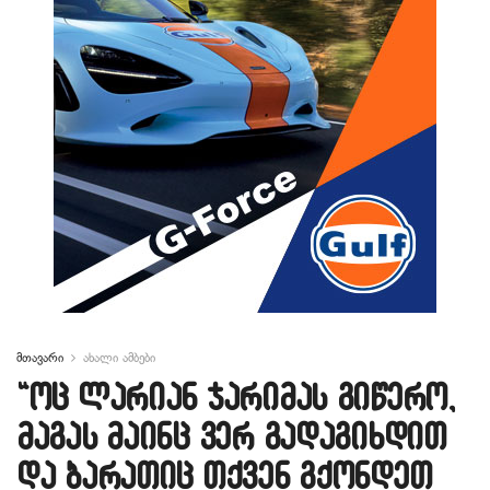
მთავარი
ახალი ამბები
“ოც ლარიან ჯარიმას გიწერო,
მაგას მაინც ვერ გადაგიხდით
და ბარათიც თქვენ გქონდეთ