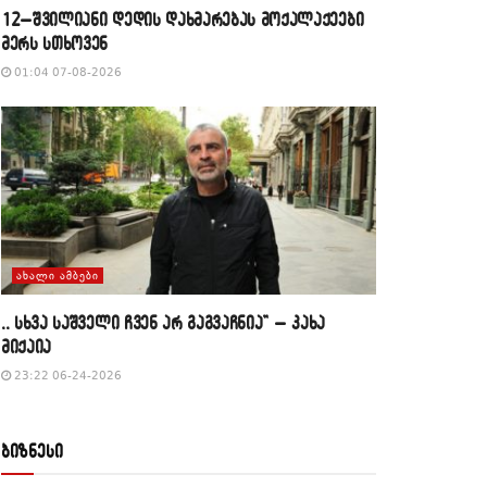
12–შვილიანი დედის დახმარებას მოქალაქეები
მერს სთხოვენ
01:04 07-08-2026
ᲐᲮᲐᲚᲘ ᲐᲛᲑᲔᲑᲘ
,, სხვა საშველი ჩვენ არ გაგვაჩნია” – კახა
მიქაია
23:22 06-24-2026
ბიზნესი