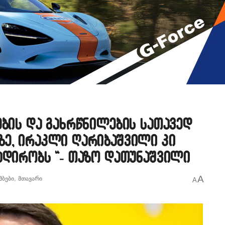
ების და გახრწნილების სათავედ
ზე, ირაკლი ღარიბაშვილი კი
ადირობს “- თაზო დათუნაშვილი
A
მბები
,
მთავარი
A