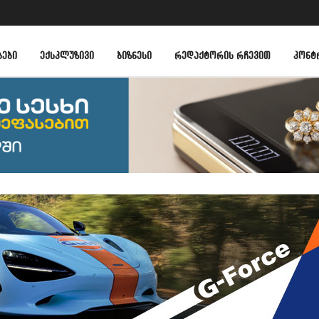
ᲑᲔᲑᲘ
ᲔᲥᲡᲙᲚᲣᲖᲘᲕᲘ
ᲑᲘᲖᲜᲔᲡᲘ
ᲠᲔᲓᲐᲥᲢᲝᲠᲘᲡ ᲠᲩᲔᲕᲘᲗ
ᲙᲝᲜᲢ