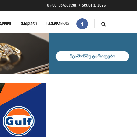
04:56, პარასკევი, 7 აგვისტო, 2026
ᲠᲝᲚᲘ
ᲒᲣᲠᲛᲐᲜᲘ
ᲡᲮᲕᲐᲓᲐᲡᲮᲕᲐ