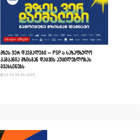
ᲐᲮᲐᲚᲘ ᲐᲛᲑᲔᲑᲘ
მზეს ვერ დაემალები – PSP-ს საზაფხულო
კამპანია მზისგან დაცვის აუცილებლობას
გვახსენებს
12:55 08-05-2026