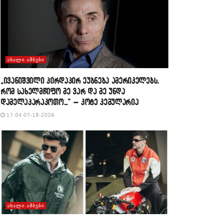
ᲐᲮᲐᲚᲘ ᲐᲛᲑᲔᲑᲘ
„ივანიშვილი პირდაპირ ეუბნება ამერიკელებს,
რომ სახელმწიფო მე ვარ და მე უნდა
დამელაპარაკოთო…“ – კოტე კემულარია
17:04 07-18-2026
ᲐᲮᲐᲚᲘ ᲐᲛᲑᲔᲑᲘ