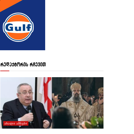
რედაქტორის რჩევით
ᲐᲮᲐᲚᲘ ᲐᲛᲑᲔᲑᲘ