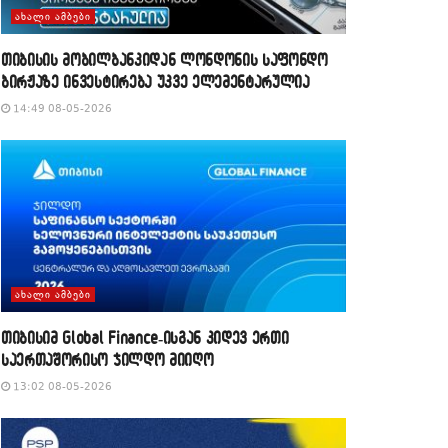
ᲐᲮᲐᲚᲘ ᲐᲛᲑᲔᲑᲘ
თიბისის მობილბანკიდან ლონდონის საფონდო
ბირჟაზე ინვესტირება უკვე ელემენტარულია
14:49 08-05-2026
ᲐᲮᲐᲚᲘ ᲐᲛᲑᲔᲑᲘ
თიბისიმ Global Finance-ისგან კიდევ ერთი
საერთაშორისო ჯილდო მიიღო
13:02 08-05-2026