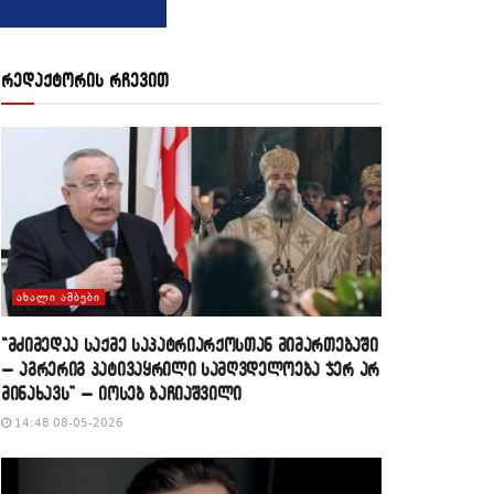
რედაქტორის რჩევით
ᲐᲮᲐᲚᲘ ᲐᲛᲑᲔᲑᲘ
“მძიმედაა საქმე საპატრიარქოსთან მიმართებაში
– აგრერიგ პატივაყრილი სამღვდელოება ჯერ არ
მინახავს” – იოსებ ბაჩიაშვილი
14:48 08-05-2026