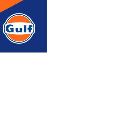
რედაქტორის რჩევით
ᲐᲮᲐᲚᲘ ᲐᲛᲑᲔᲑᲘ