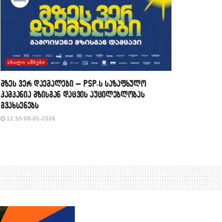
ᲐᲮᲐᲚᲘ ᲐᲛᲑᲔᲑᲘ
მზეს ვერ დაემალები – PSP-ს საზაფხულო
კამპანია მზისგან დაცვის აუცილებლობას
გვახსენებს
12:55 08-05-2026