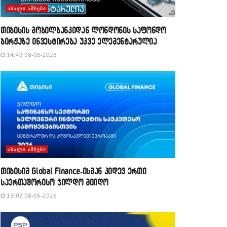
ᲐᲮᲐᲚᲘ ᲐᲛᲑᲔᲑᲘ
თიბისის მობილბანკიდან ლონდონის საფონდო
ბირჟაზე ინვესტირება უკვე ელემენტარულია
14:49 08-05-2026
ᲐᲮᲐᲚᲘ ᲐᲛᲑᲔᲑᲘ
თიბისიმ Global Finance-ისგან კიდევ ერთი
საერთაშორისო ჯილდო მიიღო
13:02 08-05-2026