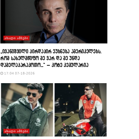
ᲐᲮᲐᲚᲘ ᲐᲛᲑᲔᲑᲘ
„ივანიშვილი პირდაპირ ეუბნება ამერიკელებს,
რომ სახელმწიფო მე ვარ და მე უნდა
დამელაპარაკოთო…“ – კოტე კემულარია
17:04 07-18-2026
ᲐᲮᲐᲚᲘ ᲐᲛᲑᲔᲑᲘ