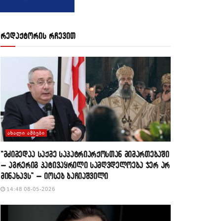
რედაქტორის რჩევით
ᲐᲮᲐᲚᲘ ᲐᲛᲑᲔᲑᲘ
“მძიმედაა საქმე საპატრიარქოსთან მიმართებაში
– აგრერიგ პატივაყრილი სამღვდელოება ჯერ არ
მინახავს” – იოსებ ბაჩიაშვილი
14:48 08-05-2026