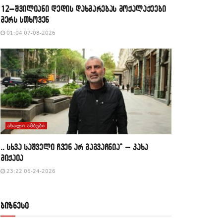
12–შვილიანი დედის დახმარებას მოქალაქეები
მერს სთხოვენ
01:04 07-08-2026
ᲐᲮᲐᲚᲘ ᲐᲛᲑᲔᲑᲘ
,, სხვა საშველი ჩვენ არ გაგვაჩნია” – კახა
მიქაია
23:22 06-24-2026
ბიზნესი