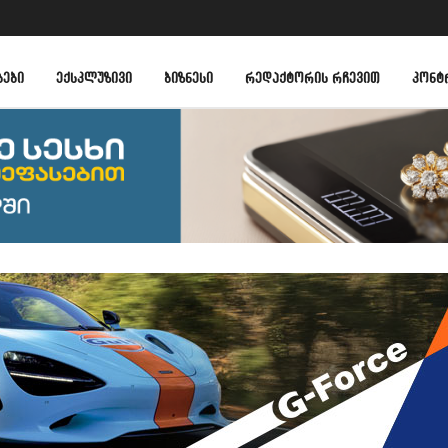
ᲑᲔᲑᲘ
ᲔᲥᲡᲙᲚᲣᲖᲘᲕᲘ
ᲑᲘᲖᲜᲔᲡᲘ
ᲠᲔᲓᲐᲥᲢᲝᲠᲘᲡ ᲠᲩᲔᲕᲘᲗ
ᲙᲝᲜᲢ