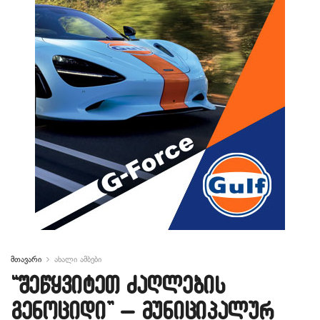
მთავარი
ახალი ამბები
“შეწყვიტეთ ძაღლების
გენოციდი” – მუნიციპალურ