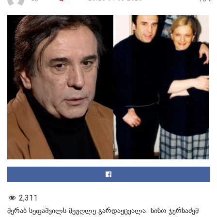
2,311
მერაბ სეფაშვილს მეუღლე გარდაეცვალა. ნინო ჯურხაძემ