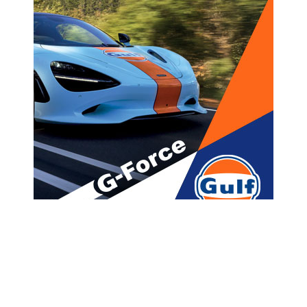
მთავარი
ახალი ამბები
“შავი აგვისტო” კარსაა
მომდგარი – რუსეთი ყაზახეთს,