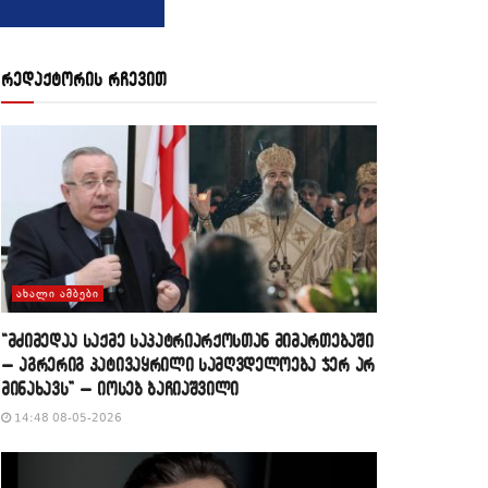
რედაქტორის რჩევით
ᲐᲮᲐᲚᲘ ᲐᲛᲑᲔᲑᲘ
“მძიმედაა საქმე საპატრიარქოსთან მიმართებაში
– აგრერიგ პატივაყრილი სამღვდელოება ჯერ არ
მინახავს” – იოსებ ბაჩიაშვილი
14:48 08-05-2026