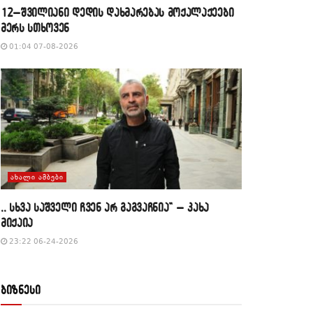
12–შვილიანი დედის დახმარებას მოქალაქეები
მერს სთხოვენ
01:04 07-08-2026
ᲐᲮᲐᲚᲘ ᲐᲛᲑᲔᲑᲘ
,, სხვა საშველი ჩვენ არ გაგვაჩნია” – კახა
მიქაია
23:22 06-24-2026
ბიზნესი