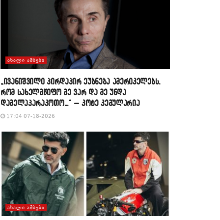
ᲐᲮᲐᲚᲘ ᲐᲛᲑᲔᲑᲘ
„ივანიშვილი პირდაპირ ეუბნება ამერიკელებს,
რომ სახელმწიფო მე ვარ და მე უნდა
დამელაპარაკოთო…“ – კოტე კემულარია
17:04 07-18-2026
ᲐᲮᲐᲚᲘ ᲐᲛᲑᲔᲑᲘ