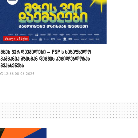
ᲐᲮᲐᲚᲘ ᲐᲛᲑᲔᲑᲘ
მზეს ვერ დაემალები – PSP-ს საზაფხულო
კამპანია მზისგან დაცვის აუცილებლობას
გვახსენებს
12:55 08-05-2026