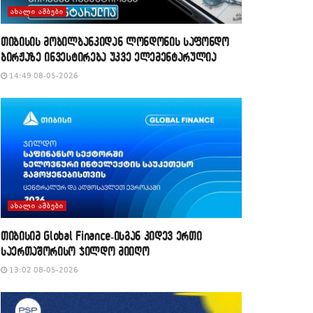
ᲐᲮᲐᲚᲘ ᲐᲛᲑᲔᲑᲘ
თიბისის მობილბანკიდან ლონდონის საფონდო
ბირჟაზე ინვესტირება უკვე ელემენტარულია
14:49 08-05-2026
ᲐᲮᲐᲚᲘ ᲐᲛᲑᲔᲑᲘ
თიბისიმ Global Finance-ისგან კიდევ ერთი
საერთაშორისო ჯილდო მიიღო
13:02 08-05-2026