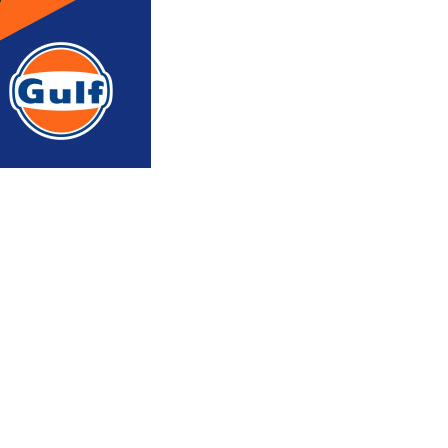
რედაქტორის რჩევით
ᲐᲮᲐᲚᲘ ᲐᲛᲑᲔᲑᲘ