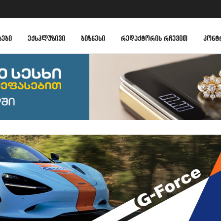
ᲑᲔᲑᲘ
ᲔᲥᲡᲙᲚᲣᲖᲘᲕᲘ
ᲑᲘᲖᲜᲔᲡᲘ
ᲠᲔᲓᲐᲥᲢᲝᲠᲘᲡ ᲠᲩᲔᲕᲘᲗ
ᲙᲝᲜᲢ