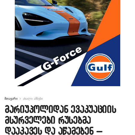
მთავარი
ახალი ამბები
მარიუპოლიდან ევაკუაციის
მსურველები რუსებმა
დააკავეს და აწამებენ –