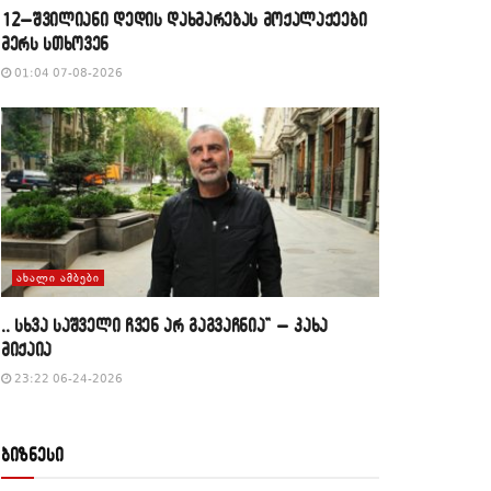
12–შვილიანი დედის დახმარებას მოქალაქეები
მერს სთხოვენ
01:04 07-08-2026
ᲐᲮᲐᲚᲘ ᲐᲛᲑᲔᲑᲘ
,, სხვა საშველი ჩვენ არ გაგვაჩნია” – კახა
მიქაია
23:22 06-24-2026
ბიზნესი