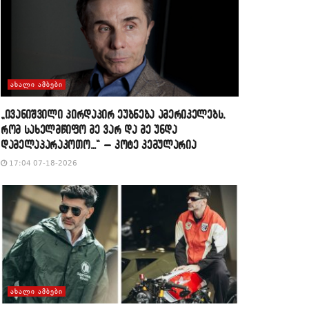
ᲐᲮᲐᲚᲘ ᲐᲛᲑᲔᲑᲘ
„ივანიშვილი პირდაპირ ეუბნება ამერიკელებს,
რომ სახელმწიფო მე ვარ და მე უნდა
დამელაპარაკოთო…“ – კოტე კემულარია
17:04 07-18-2026
ᲐᲮᲐᲚᲘ ᲐᲛᲑᲔᲑᲘ