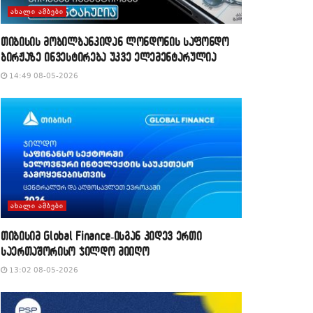
ᲐᲮᲐᲚᲘ ᲐᲛᲑᲔᲑᲘ
თიბისის მობილბანკიდან ლონდონის საფონდო
ბირჟაზე ინვესტირება უკვე ელემენტარულია
14:49 08-05-2026
ᲐᲮᲐᲚᲘ ᲐᲛᲑᲔᲑᲘ
თიბისიმ Global Finance-ისგან კიდევ ერთი
საერთაშორისო ჯილდო მიიღო
13:02 08-05-2026