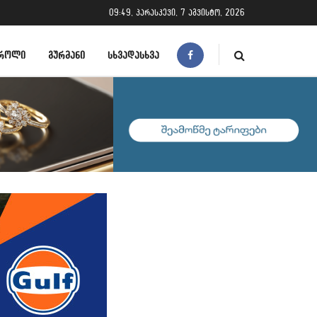
09:49, პარასკევი, 7 აგვისტო, 2026
ᲠᲝᲚᲘ
ᲒᲣᲠᲛᲐᲜᲘ
ᲡᲮᲕᲐᲓᲐᲡᲮᲕᲐ