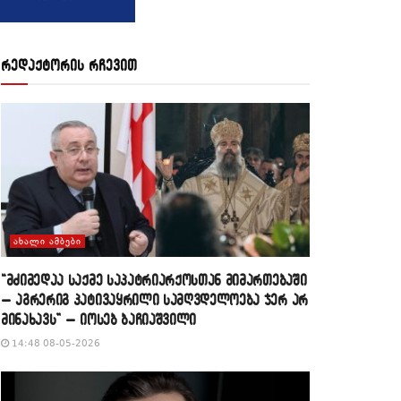
რედაქტორის რჩევით
ᲐᲮᲐᲚᲘ ᲐᲛᲑᲔᲑᲘ
“მძიმედაა საქმე საპატრიარქოსთან მიმართებაში
– აგრერიგ პატივაყრილი სამღვდელოება ჯერ არ
მინახავს” – იოსებ ბაჩიაშვილი
14:48 08-05-2026