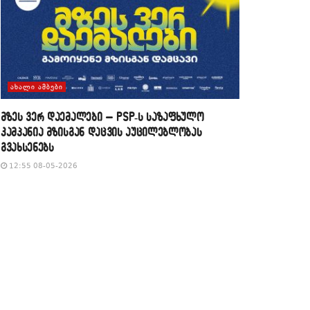
ᲐᲮᲐᲚᲘ ᲐᲛᲑᲔᲑᲘ
მზეს ვერ დაემალები – PSP-ს საზაფხულო
კამპანია მზისგან დაცვის აუცილებლობას
გვახსენებს
12:55 08-05-2026