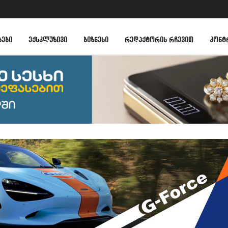
ᲑᲔᲑᲘ
ᲔᲥᲡᲙᲚᲣᲖᲘᲕᲘ
ᲑᲘᲖᲜᲔᲡᲘ
ᲠᲔᲓᲐᲥᲢᲝᲠᲘᲡ ᲠᲩᲔᲕᲘᲗ
ᲙᲝᲜᲢ