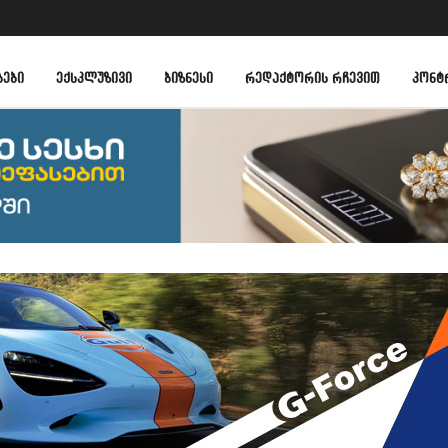
ᲑᲔᲑᲘ
ᲔᲥᲡᲙᲚᲣᲖᲘᲕᲘ
ᲑᲘᲖᲜᲔᲡᲘ
ᲠᲔᲓᲐᲥᲢᲝᲠᲘᲡ ᲠᲩᲔᲕᲘᲗ
ᲙᲝᲜᲢ