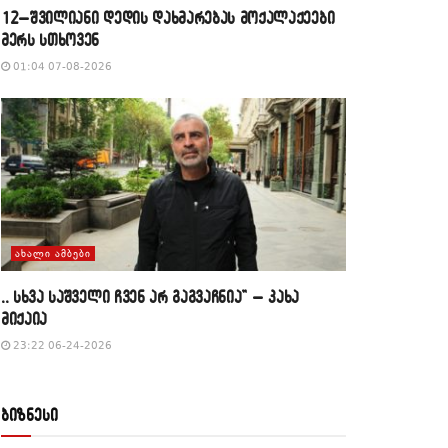
12–შვილიანი დედის დახმარებას მოქალაქეები
მერს სთხოვენ
01:04 07-08-2026
ᲐᲮᲐᲚᲘ ᲐᲛᲑᲔᲑᲘ
,, სხვა საშველი ჩვენ არ გაგვაჩნია” – კახა
მიქაია
23:22 06-24-2026
ბიზნესი