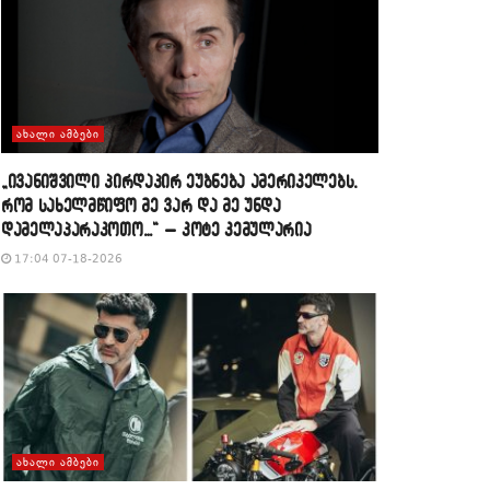
ᲐᲮᲐᲚᲘ ᲐᲛᲑᲔᲑᲘ
„ივანიშვილი პირდაპირ ეუბნება ამერიკელებს,
რომ სახელმწიფო მე ვარ და მე უნდა
დამელაპარაკოთო…“ – კოტე კემულარია
17:04 07-18-2026
ᲐᲮᲐᲚᲘ ᲐᲛᲑᲔᲑᲘ