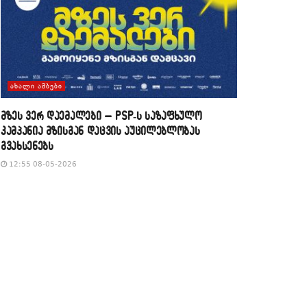
ᲐᲮᲐᲚᲘ ᲐᲛᲑᲔᲑᲘ
მზეს ვერ დაემალები – PSP-ს საზაფხულო
კამპანია მზისგან დაცვის აუცილებლობას
გვახსენებს
12:55 08-05-2026