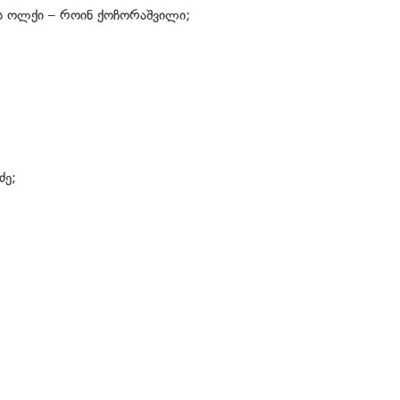
ს ოლქი – როინ ქოჩორაშვილი;
ძე;