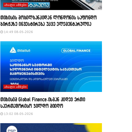
ᲐᲮᲐᲚᲘ ᲐᲛᲑᲔᲑᲘ
თიბისის მობილბანკიდან ლონდონის საფონდო
ბირჟაზე ინვესტირება უკვე ელემენტარულია
14:49 08-05-2026
ᲐᲮᲐᲚᲘ ᲐᲛᲑᲔᲑᲘ
თიბისიმ Global Finance-ისგან კიდევ ერთი
საერთაშორისო ჯილდო მიიღო
13:02 08-05-2026