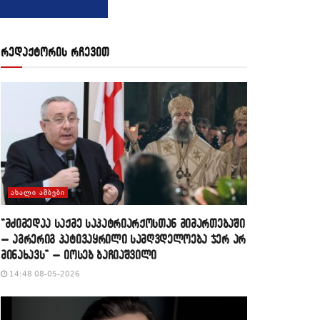
რედაქტორის რჩევით
ᲐᲮᲐᲚᲘ ᲐᲛᲑᲔᲑᲘ
“მძიმედაა საქმე საპატრიარქოსთან მიმართებაში
– აგრერიგ პატივაყრილი სამღვდელოება ჯერ არ
მინახავს” – იოსებ ბაჩიაშვილი
14:48 08-05-2026