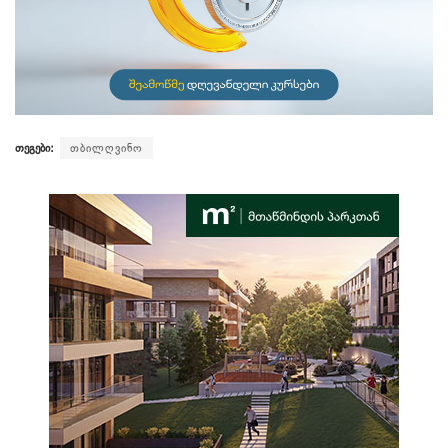
თეგები:
თბილღვინო