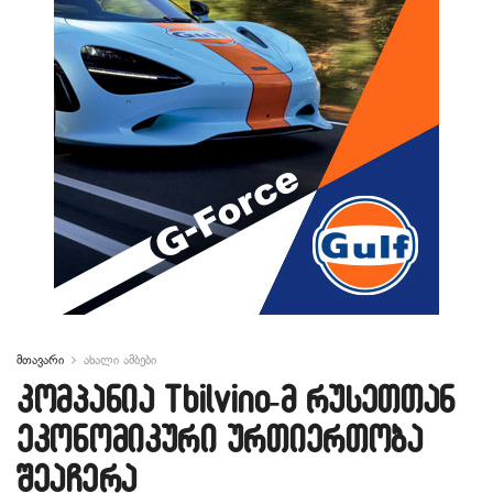
მთავარი
ახალი ამბები
კომპანია Tbilvino-მ რუსეთთან
ეკონომიკური ურთიერთობა
შეაჩერა