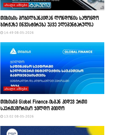
ᲐᲮᲐᲚᲘ ᲐᲛᲑᲔᲑᲘ
თიბისის მობილბანკიდან ლონდონის საფონდო
ბირჟაზე ინვესტირება უკვე ელემენტარულია
14:49 08-05-2026
ᲐᲮᲐᲚᲘ ᲐᲛᲑᲔᲑᲘ
თიბისიმ Global Finance-ისგან კიდევ ერთი
საერთაშორისო ჯილდო მიიღო
13:02 08-05-2026