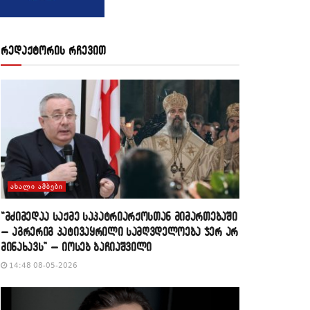
რედაქტორის რჩევით
ᲐᲮᲐᲚᲘ ᲐᲛᲑᲔᲑᲘ
“მძიმედაა საქმე საპატრიარქოსთან მიმართებაში
– აგრერიგ პატივაყრილი სამღვდელოება ჯერ არ
მინახავს” – იოსებ ბაჩიაშვილი
14:48 08-05-2026