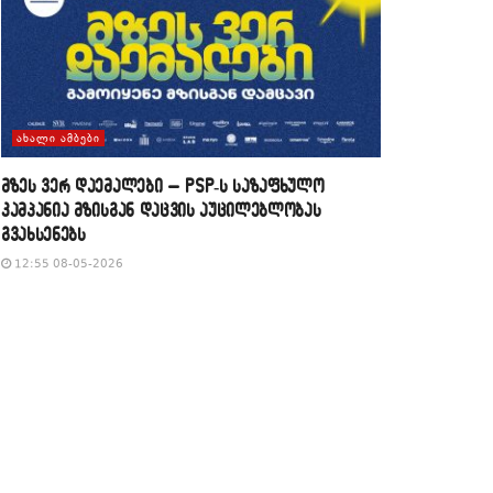
ᲐᲮᲐᲚᲘ ᲐᲛᲑᲔᲑᲘ
მზეს ვერ დაემალები – PSP-ს საზაფხულო
კამპანია მზისგან დაცვის აუცილებლობას
გვახსენებს
12:55 08-05-2026