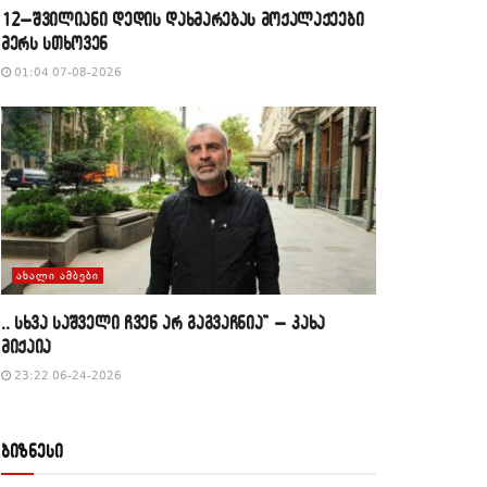
12–შვილიანი დედის დახმარებას მოქალაქეები
მერს სთხოვენ
01:04 07-08-2026
ᲐᲮᲐᲚᲘ ᲐᲛᲑᲔᲑᲘ
,, სხვა საშველი ჩვენ არ გაგვაჩნია” – კახა
მიქაია
23:22 06-24-2026
ბიზნესი