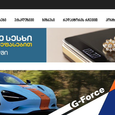
ᲑᲔᲑᲘ
ᲔᲥᲡᲙᲚᲣᲖᲘᲕᲘ
ᲑᲘᲖᲜᲔᲡᲘ
ᲠᲔᲓᲐᲥᲢᲝᲠᲘᲡ ᲠᲩᲔᲕᲘᲗ
ᲙᲝᲜᲢ