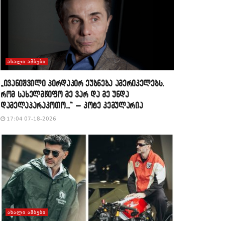
ᲐᲮᲐᲚᲘ ᲐᲛᲑᲔᲑᲘ
„ივანიშვილი პირდაპირ ეუბნება ამერიკელებს,
რომ სახელმწიფო მე ვარ და მე უნდა
დამელაპარაკოთო…“ – კოტე კემულარია
17:04 07-18-2026
ᲐᲮᲐᲚᲘ ᲐᲛᲑᲔᲑᲘ