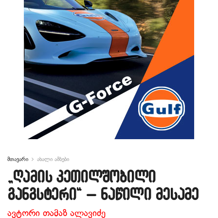
მთავარი
ახალი ამბები
„ღამის კეთილშობილი
განგსტერი“ – ნაწილი მესამე
ავტორი თამაზ ალავიძე