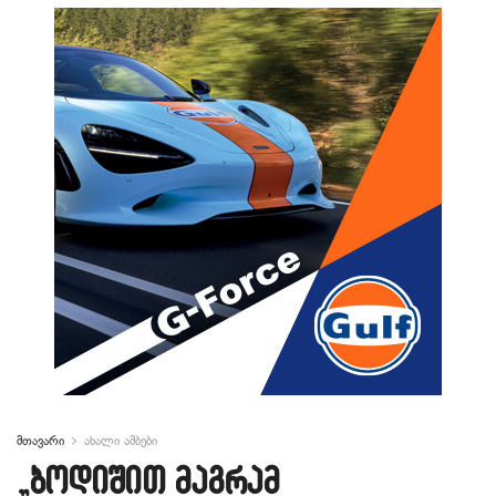
მთავარი
ახალი ამბები
„ბოდიშით მაგრამ