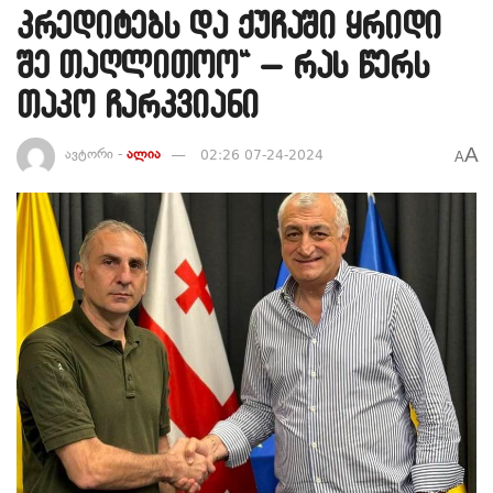
კრედიტებს და ქუჩაში ყრიდი
შე თაღლითოო“ – რას წერს
თაკო ჩარკვიანი
A
ავტორი -
ალია
02:26 07-24-2024
A