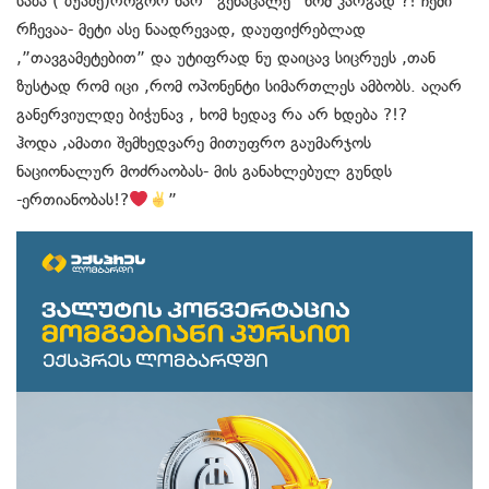
საბა ( ბუაძე)როგორ ხარ “გენაცალე” ხომ კარგად ?! ჩემი
რჩევაა- მეტი ასე ნაადრევად, დაუფიქრებლად
,”თავგამეტებით” და უტიფრად ნუ დაიცავ სიცრუეს ,თან
ზუსტად რომ იცი ,რომ ოპონენტი სიმართლეს ამბობს. აღარ
განერვიულდე ბიჭუნავ , ხომ ხედავ რა არ ხდება ?!?
ჰოდა ,ამათი შემხედვარე მითუფრო გაუმარჯოს
ნაციონალურ მოძრაობას- მის განახლებულ გუნდს
-ერთიანობას!?
”