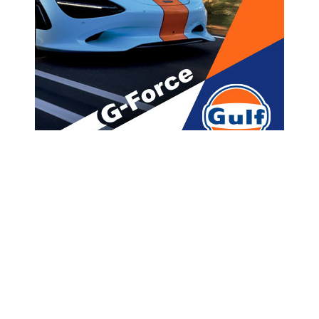
მთავარი
ახალი ამბები
“გულით ვულოცავ მას,
ბოროტების დაჯგუფების
დატოვებას” – ნანუკა
ჟორჟოლიანი