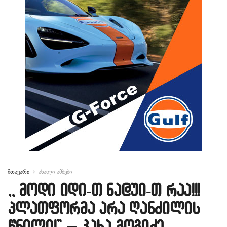
მთავარი
ახალი ამბები
,, მოდი იდი-თ ნა@უი-თ რაა!!!
პლათფორმა არა ღანძილის
წნილი!” – კახა გოგიძე