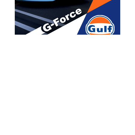
მთავარი
ახალი ამბები
“რომელი მეუფეების
დასასჯელად ემზადება
მოსაყდრე – „ეპისკოპოსების
საქმე“ სტალინის სტილში” –
გოჩა მირცხულავა
A
ავტორი -
ალია
15:37 05-07-2026
A