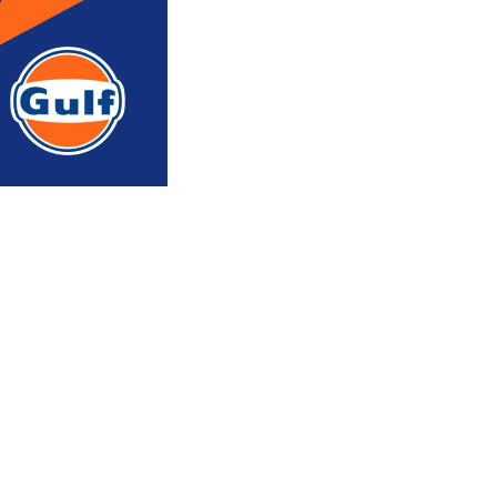
რედაქტორის რჩევით
ᲐᲮᲐᲚᲘ ᲐᲛᲑᲔᲑᲘ