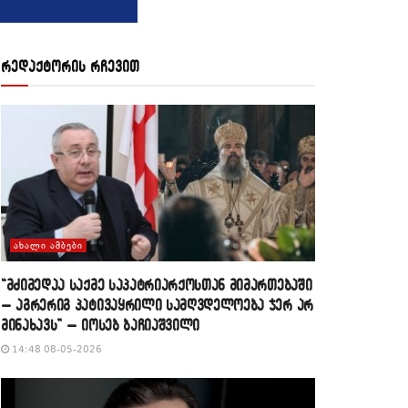
რედაქტორის რჩევით
ᲐᲮᲐᲚᲘ ᲐᲛᲑᲔᲑᲘ
“მძიმედაა საქმე საპატრიარქოსთან მიმართებაში
– აგრერიგ პატივაყრილი სამღვდელოება ჯერ არ
მინახავს” – იოსებ ბაჩიაშვილი
14:48 08-05-2026