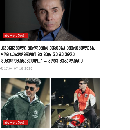
ᲐᲮᲐᲚᲘ ᲐᲛᲑᲔᲑᲘ
„ივანიშვილი პირდაპირ ეუბნება ამერიკელებს,
რომ სახელმწიფო მე ვარ და მე უნდა
დამელაპარაკოთო…“ – კოტე კემულარია
17:04 07-18-2026
ᲐᲮᲐᲚᲘ ᲐᲛᲑᲔᲑᲘ