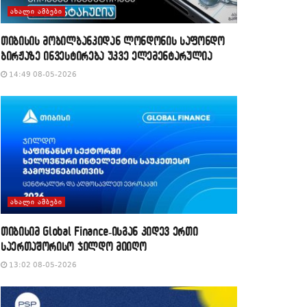
ᲐᲮᲐᲚᲘ ᲐᲛᲑᲔᲑᲘ
თიბისის მობილბანკიდან ლონდონის საფონდო
ბირჟაზე ინვესტირება უკვე ელემენტარულია
14:49 08-05-2026
ᲐᲮᲐᲚᲘ ᲐᲛᲑᲔᲑᲘ
თიბისიმ Global Finance-ისგან კიდევ ერთი
საერთაშორისო ჯილდო მიიღო
13:02 08-05-2026