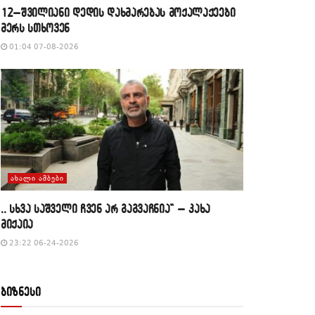
12–შვილიანი დედის დახმარებას მოქალაქეები
მერს სთხოვენ
01:04 07-08-2026
ᲐᲮᲐᲚᲘ ᲐᲛᲑᲔᲑᲘ
,, სხვა საშველი ჩვენ არ გაგვაჩნია” – კახა
მიქაია
23:22 06-24-2026
ბიზნესი