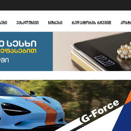
ᲑᲔᲑᲘ
ᲔᲥᲡᲙᲚᲣᲖᲘᲕᲘ
ᲑᲘᲖᲜᲔᲡᲘ
ᲠᲔᲓᲐᲥᲢᲝᲠᲘᲡ ᲠᲩᲔᲕᲘᲗ
ᲙᲝᲜᲢ