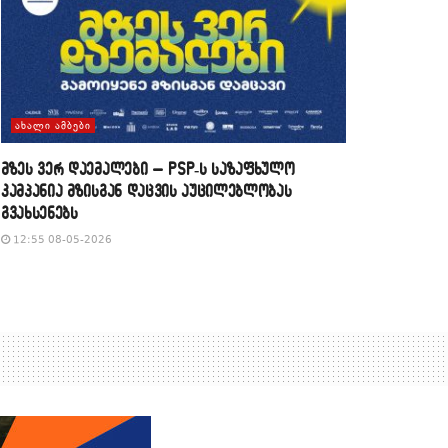
ᲐᲮᲐᲚᲘ ᲐᲛᲑᲔᲑᲘ
მზეს ვერ დაემალები – PSP-ს საზაფხულო
კამპანია მზისგან დაცვის აუცილებლობას
გვახსენებს
12:55 08-05-2026