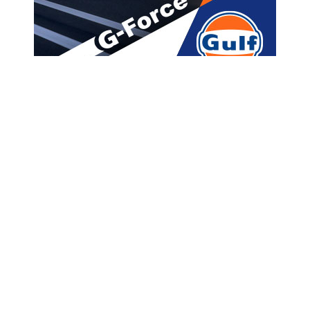
მთავარი
ახალი ამბები
“ისტორიული
გადაწყვეტილება” –
უკრაინისთვის იარაღს
გაყინული რუსული
აქტივებიდან შეიძენენ
A
ავტორი -
ალია
16:43 05-09-2025
A