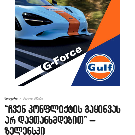
მთავარი
ახალი ამბები
“ჩვენ კონფლიქტის გაყინვას
არ დავთანხმდებით” –
ზელენსკი