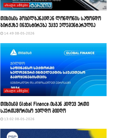
ᲐᲮᲐᲚᲘ ᲐᲛᲑᲔᲑᲘ
თიბისის მობილბანკიდან ლონდონის საფონდო
ბირჟაზე ინვესტირება უკვე ელემენტარულია
14:49 08-05-2026
ᲐᲮᲐᲚᲘ ᲐᲛᲑᲔᲑᲘ
თიბისიმ Global Finance-ისგან კიდევ ერთი
საერთაშორისო ჯილდო მიიღო
13:02 08-05-2026