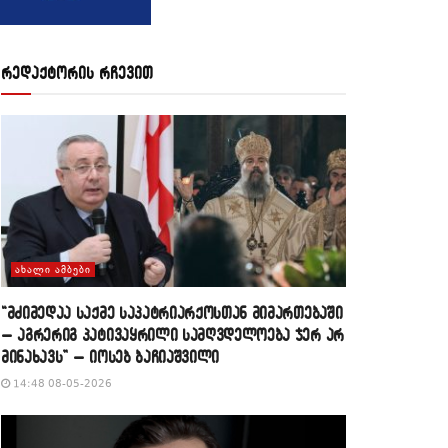
რედაქტორის რჩევით
ᲐᲮᲐᲚᲘ ᲐᲛᲑᲔᲑᲘ
“მძიმედაა საქმე საპატრიარქოსთან მიმართებაში
– აგრერიგ პატივაყრილი სამღვდელოება ჯერ არ
მინახავს” – იოსებ ბაჩიაშვილი
14:48 08-05-2026