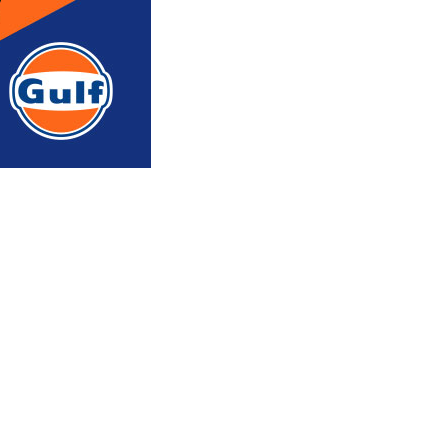
რედაქტორის რჩევით
ᲐᲮᲐᲚᲘ ᲐᲛᲑᲔᲑᲘ