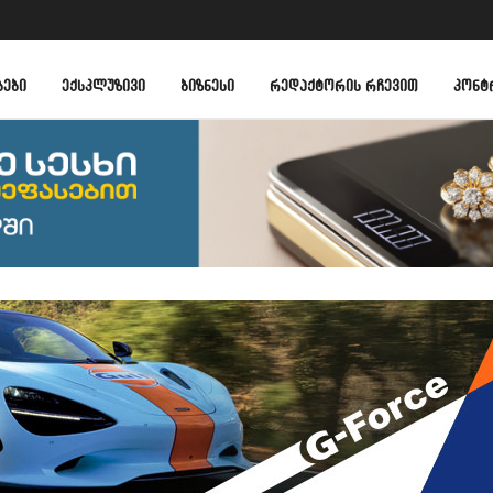
ᲑᲔᲑᲘ
ᲔᲥᲡᲙᲚᲣᲖᲘᲕᲘ
ᲑᲘᲖᲜᲔᲡᲘ
ᲠᲔᲓᲐᲥᲢᲝᲠᲘᲡ ᲠᲩᲔᲕᲘᲗ
ᲙᲝᲜᲢ