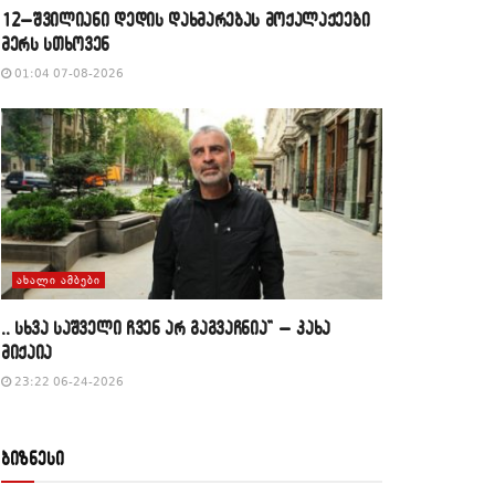
12–შვილიანი დედის დახმარებას მოქალაქეები
მერს სთხოვენ
01:04 07-08-2026
ᲐᲮᲐᲚᲘ ᲐᲛᲑᲔᲑᲘ
,, სხვა საშველი ჩვენ არ გაგვაჩნია” – კახა
მიქაია
23:22 06-24-2026
ბიზნესი