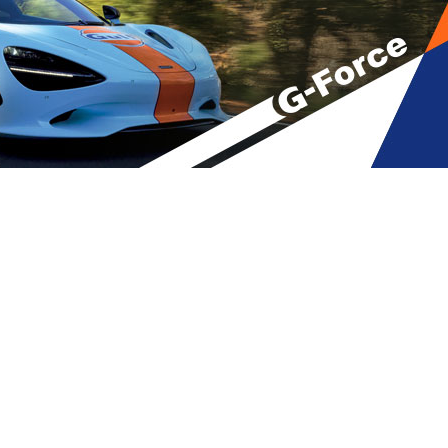
A
მბები
A