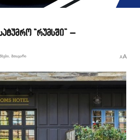
სატუმრო “რუმსში” –
A
მბები
,
მთავარი
A