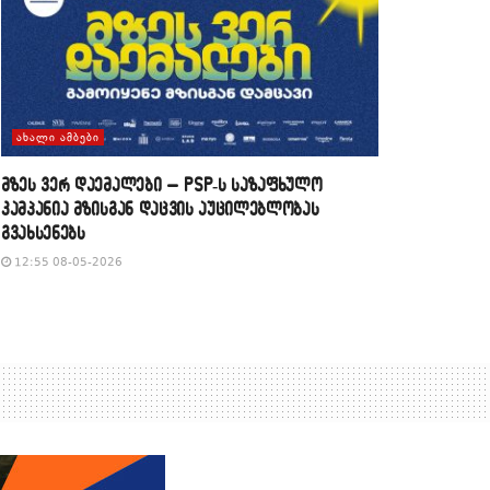
ᲐᲮᲐᲚᲘ ᲐᲛᲑᲔᲑᲘ
მზეს ვერ დაემალები – PSP-ს საზაფხულო
კამპანია მზისგან დაცვის აუცილებლობას
გვახსენებს
12:55 08-05-2026