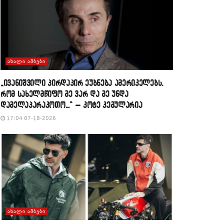
ᲐᲮᲐᲚᲘ ᲐᲛᲑᲔᲑᲘ
„ივანიშვილი პირდაპირ ეუბნება ამერიკელებს,
რომ სახელმწიფო მე ვარ და მე უნდა
დამელაპარაკოთო…“ – კოტე კემულარია
17:04 07-18-2026
ᲐᲮᲐᲚᲘ ᲐᲛᲑᲔᲑᲘ