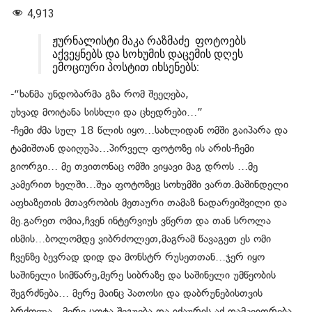
4,913
ჟურნალისტი მაკა რაზმაძე ფოტოებს
აქვეყნებს და სოხუმის დაცემის დღეს
ემოციური პოსტით იხსენებს:
-“ხანმა უნდობარმა გზა რომ შეეღება,
უხვად მოიტანა სისხლი და ცხედრები…”
-ჩემი ძმა სულ 18 წლის იყო…სახლიდან ომში გაიპარა და
ტამიშთან დაიღუპა…პირველ ფოტოზე ის არის-ჩემი
გიორგი… მე თვითონაც ომში ვიყავი მაგ დროს …მე
კამერით ხელში…შუა ფოტოზეც სოხუმში ვართ.მაშინდელი
აფხაზეთის მთავრობის მეთაური თამაზ ნადარეიშვილი და
მე.გარეთ ომია,ჩვენ ინტერვიუს ვწერთ და თან სროლა
ისმის…ბოლომდე ვიბრძოლეთ,მაგრამ წავაგეთ ეს ომი
ჩვენზე ბევრად დიდ და მონსტრ რუსეთთან…ჯერ იყო
საშინელი სიმწარე,მერე სიბრაზე და საშინელი უმწეობის
შეგრძნება… მერე მაინც პათოსი და დაბრუნებისთვის
ბრძოლა…მერე ცოტა შეგუება და იქაურის აქ დამკვიდრება,