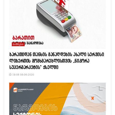
ᲑᲘᲖᲜᲔᲡᲘ
ბარათიდან თანხის განაღდების ახალი სერვისი
ლიბერთის მომხმარებლისთვის „ნიკორა
სუპერმარკეტის“ ქსელში
18:08 08-06-2020