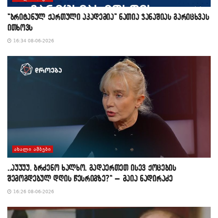
“ბრიტანულ ქართული აკადემია” ნათია ჯანაშიას გარიცხვას
ითხოვს
16:34 08-06-2026
ᲐᲮᲐᲚᲘ ᲐᲛᲑᲔᲑᲘ
,,აუუუუ, ბრძენო ხალხო, გადაერთეთ ისევ ქოცების
შემოგდებულ დღის წესრიგზე?“ – მაია ნადირაძე
16:26 08-06-2026