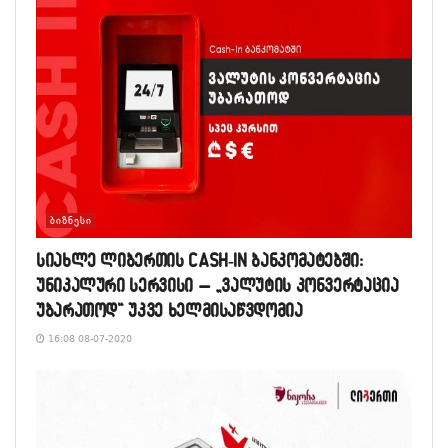
ᲑᲘᲖᲜᲔᲡᲘ
სიახლე ლიბერთის CASH-IN ბანკომატებში:
უნიკალური სერვისი – „ვალუტის კონვერტაცია
უბარათოდ“ უკვე ხელმისაწვდომია
16:08 08-07-2020