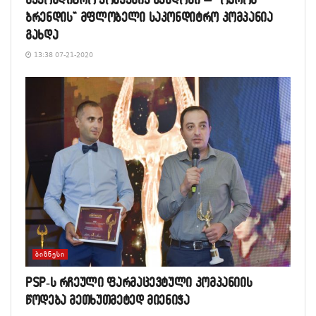
ბრენდის” მფლობელი საკონდიტრო კომპანია
გახდა
13:38 07-21-2020
ᲑᲘᲖᲜᲔᲡᲘ
PSP-ს რჩეული ფარმაცევტული კომპანიის
წოდება მეთხუთმეტედ მიენიჭა