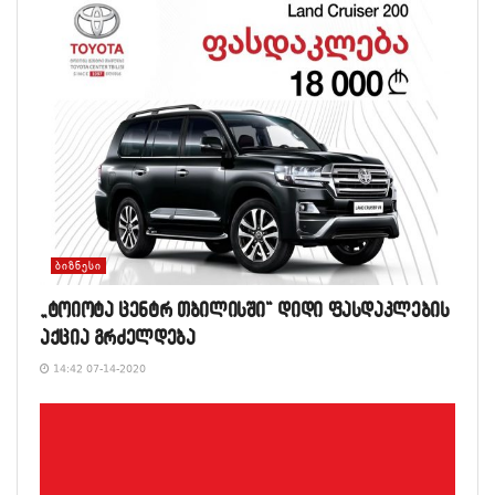
ᲑᲘᲖᲜᲔᲡᲘ
„ტოიოტა ცენტრ თბილისში“ დიდი ფასდაკლების
აქცია გრძელდება
14:42 07-14-2020