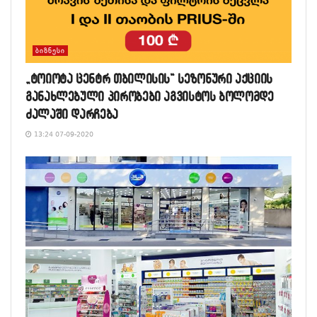
ᲑᲘᲖᲜᲔᲡᲘ
„ტოიოტა ცენტრ თბილისის“ სეზონური აქციის
განახლებული პირობები აგვისტოს ბოლომდე
ძალაში დარჩება
13:24 07-09-2020