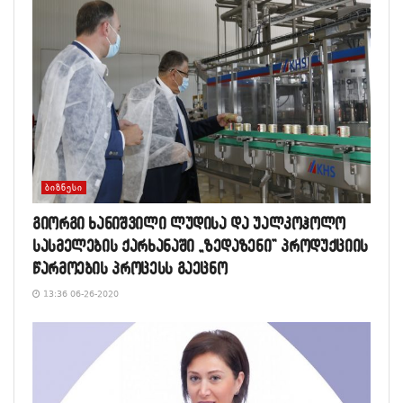
ᲑᲘᲖᲜᲔᲡᲘ
გიორგი ხანიშვილი ლუდისა და უალკოჰოლო
სასმელების ქარხანაში „ზედაზენი” პროდუქციის
წარმოების პროცესს გაეცნო
13:36 06-26-2020