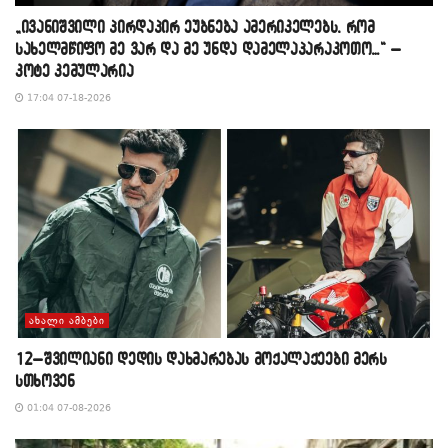
„ივანიშვილი პირდაპირ ეუბნება ამერიკელებს, რომ
სახელმწიფო მე ვარ და მე უნდა დამელაპარაკოთო…“ –
კოტე კემულარია
17:04 07-18-2026
ᲐᲮᲐᲚᲘ ᲐᲛᲑᲔᲑᲘ
12–შვილიანი დედის დახმარებას მოქალაქეები მერს
სთხოვენ
01:04 07-08-2026