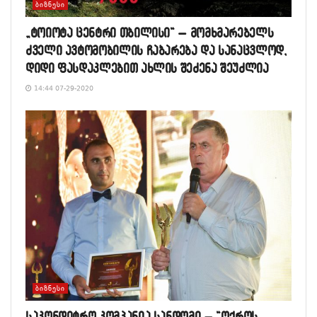
ᲑᲘᲖᲜᲔᲡᲘ
„ტოიოტა ცენტრი თბილისი“ – მომხმარებელს
ძველი ავტომობილის ჩაბარება და სანაცვლოდ,
დიდი ფასდაკლებით ახლის შეძენა შეუძლია
14:44 07-29-2020
ᲑᲘᲖᲜᲔᲡᲘ
საკონდიტრო კომპანია სანდომი – “ოქროს