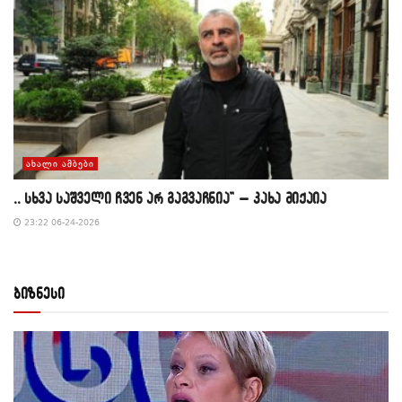
ᲐᲮᲐᲚᲘ ᲐᲛᲑᲔᲑᲘ
,, სხვა საშველი ჩვენ არ გაგვაჩნია” – კახა მიქაია
23:22 06-24-2026
ბიზნესი