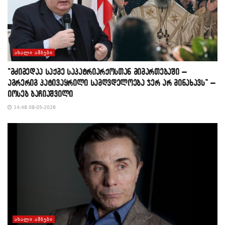
ᲐᲮᲐᲚᲘ ᲐᲛᲑᲔᲑᲘ
“მძიმედაა საქმე საპატრიარქოსთან მიმართებაში –
აგრერიგ პატივაყრილი სამღვდელოება ჯერ არ მინახავს” –
იოსებ ბაჩიაშვილი
14:48 08-05-2026
ᲐᲮᲐᲚᲘ ᲐᲛᲑᲔᲑᲘ