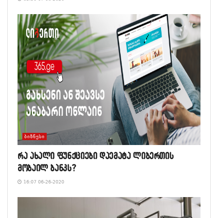
ᲑᲘᲖᲜᲔᲡᲘ
რა ახალი ფუნქციები დაემატა ლიბერთის
მობაილ ბანკს?
16:07 06-26-2020