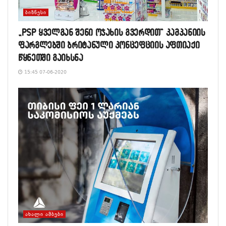
ᲑᲘᲖᲜᲔᲡᲘ
„PSP ყველგან შენი ოჯახის გვერდით“ კამპანიის
ფარგლებში ბრიტანული კონცეფციის აფთიაქი
წყნეთში გაიხსნა
15:45 07-06-2020
ᲐᲮᲐᲚᲘ ᲐᲛᲑᲔᲑᲘ