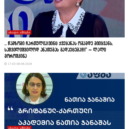
ᲐᲮᲐᲚᲘ ᲐᲛᲑᲔᲑᲘ
,, წამზომი ჩართულია!ვინც ქვეყანას ომამდე მიიყვანს,
საშვილიშვილოდ ანათემას გადაეცემა!!!!” – ლალი
მოროშკინა
17:03 08-06-2026
ᲐᲮᲐᲚᲘ ᲐᲛᲑᲔᲑᲘ