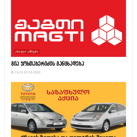
ᲐᲮᲐᲚᲘ ᲐᲛᲑᲔᲑᲘ
გია ჯოხთაბერიძის განცხადება
13:23 07-13-2020