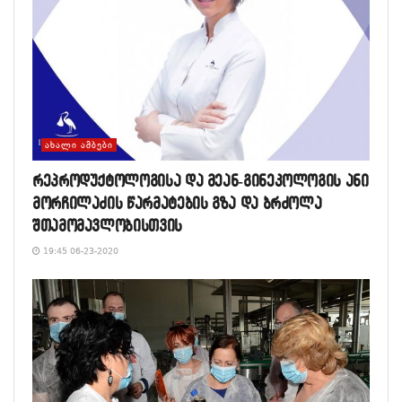
ᲐᲮᲐᲚᲘ ᲐᲛᲑᲔᲑᲘ
რეპროდუქტოლოგისა და მეან-გინეკოლოგის ანი
მორჩილაძის წარმატების გზა და ბრძოლა
შთამომავლობისთვის
19:45 06-23-2020