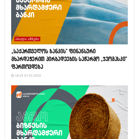
ᲐᲮᲐᲚᲘ ᲐᲛᲑᲔᲑᲘ
„საქართველოს ბანკის“ ფინანსური
მხარდაჭერით პირბადეების საწარმო „ჯეომასკი“
ფართოვდება
19:25 07-31-2020