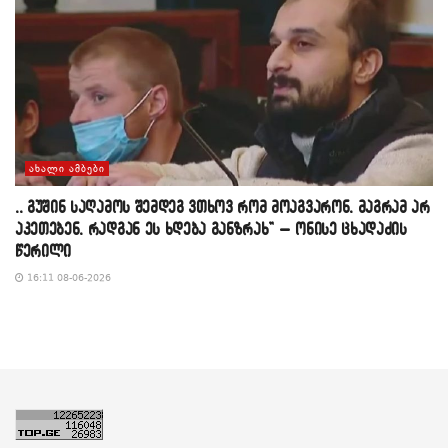
ᲐᲮᲐᲚᲘ ᲐᲛᲑᲔᲑᲘ
,, გუშინ საღამოს შემდეგ ვთხოვ რომ მოაგვარონ, მაგრამ არ
აკეთებენ, რადგან ეს ხდება განზრახ” – ონისე ცხადაძის
წერილი
16:11 08-06-2026