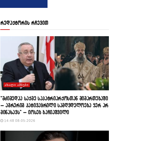
რედაქტორის რჩევით
ᲐᲮᲐᲚᲘ ᲐᲛᲑᲔᲑᲘ
“მძიმედაა საქმე საპატრიარქოსთან მიმართებაში
– აგრერიგ პატივაყრილი სამღვდელოება ჯერ არ
მინახავს” – იოსებ ბაჩიაშვილი
14:48 08-05-2026