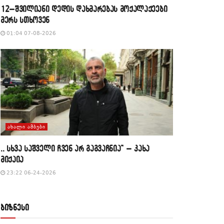
12–შვილიანი დედის დახმარებას მოქალაქეები
მერს სთხოვენ
01:04 07-08-2026
ᲐᲮᲐᲚᲘ ᲐᲛᲑᲔᲑᲘ
,, სხვა საშველი ჩვენ არ გაგვაჩნია” – კახა
მიქაია
23:22 06-24-2026
ბიზნესი