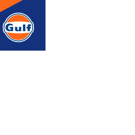
რედაქტორის რჩევით
ᲐᲮᲐᲚᲘ ᲐᲛᲑᲔᲑᲘ