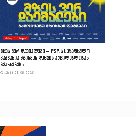
ᲐᲮᲐᲚᲘ ᲐᲛᲑᲔᲑᲘ
მზეს ვერ დაემალები – PSP-ს საზაფხულო
კამპანია მზისგან დაცვის აუცილებლობას
გვახსენებს
12:55 08-05-2026