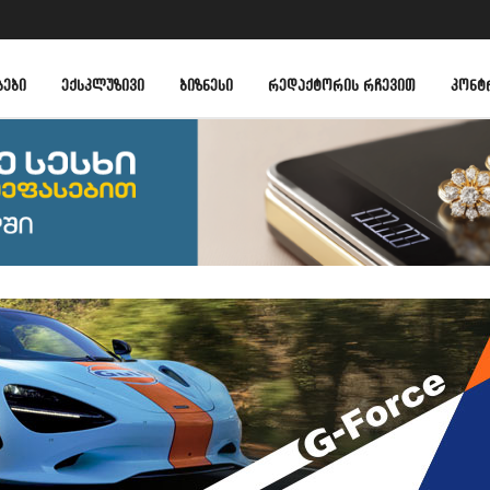
ᲑᲔᲑᲘ
ᲔᲥᲡᲙᲚᲣᲖᲘᲕᲘ
ᲑᲘᲖᲜᲔᲡᲘ
ᲠᲔᲓᲐᲥᲢᲝᲠᲘᲡ ᲠᲩᲔᲕᲘᲗ
ᲙᲝᲜᲢ