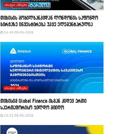
ᲐᲮᲐᲚᲘ ᲐᲛᲑᲔᲑᲘ
თიბისის მობილბანკიდან ლონდონის საფონდო
ბირჟაზე ინვესტირება უკვე ელემენტარულია
14:49 08-05-2026
ᲐᲮᲐᲚᲘ ᲐᲛᲑᲔᲑᲘ
თიბისიმ Global Finance-ისგან კიდევ ერთი
საერთაშორისო ჯილდო მიიღო
13:02 08-05-2026