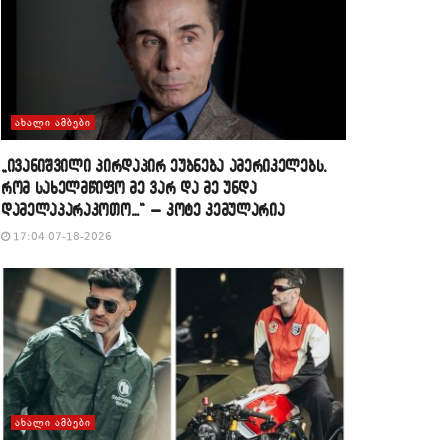
ᲐᲮᲐᲚᲘ ᲐᲛᲑᲔᲑᲘ
„ივანიშვილი პირდაპირ ეუბნება ამერიკელებს,
რომ სახელმწიფო მე ვარ და მე უნდა
დამელაპარაკოთო…“ – კოტე კემულარია
17:04 07-18-2026
ᲐᲮᲐᲚᲘ ᲐᲛᲑᲔᲑᲘ