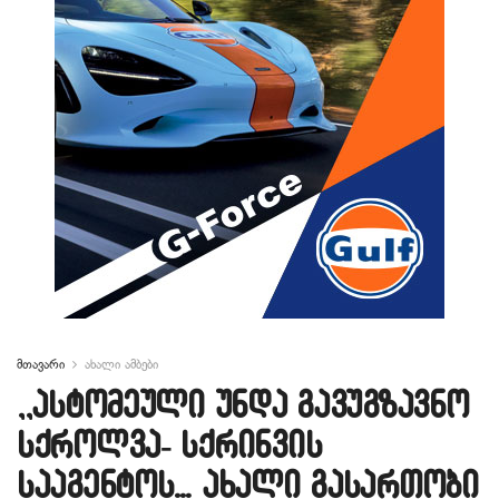
მთავარი
ახალი ამბები
,,ასტომეული უნდა გავუგზავნო
სქროლვა- სქრინვის
სააგენტოს… ახალი გასართობი