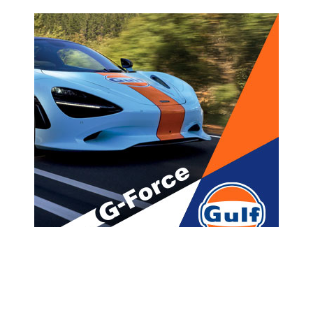
მთავარი
ახალი ამბები
საფეხმავლო ხიდის ჩანგრევას