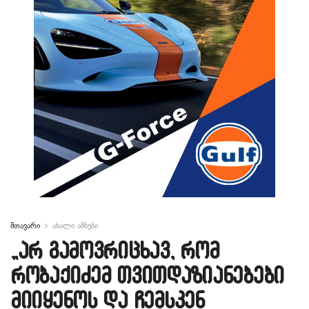
მთავარი
ახალი ამბები
„არ გამოვრიცხავ, რომ
რობაქიძემ თვითდაზიანებები
მიიყენოს და ჩემსკენ