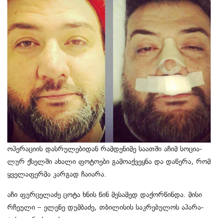
ოპე­რა­ცი­ის დას­რუ­ლე­ბი­დან რამ­დე­ნი­მე სა­ათ­ში აჩიმ სო­ცი­ა­
ლურ ქსელ­ში ახა­ლი ფო­ტო­ე­ბი გა­მო­აქ­ვეყ­ნა და და­წე­რა, რომ
ყვე­ლა­ფერ­მა კარ­გად ჩა­ი­ა­რა.
აჩი ფურ­ცე­ლა­ძე ცოტა ხნის წინ მე­სა­მედ და­ქორ­წინ­და. მისი
რჩე­უ­ლი – ელე­ნე დუმ­ბა­ძე, თბი­ლი­სის საკ­რე­ბუ­ლოს აპა­რა­