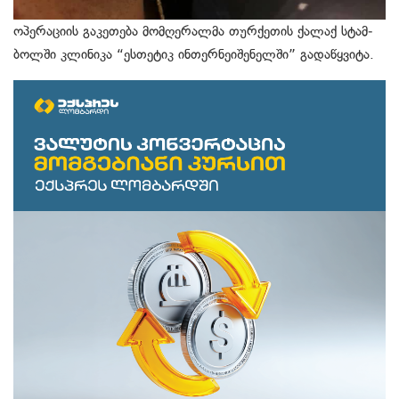
ოპე­რა­ცი­ის გა­კე­თე­ბა მომ­ღე­რალ­მა თურ­ქე­თის ქა­ლაქ სტამ­
ბოლ­ში კლი­ნი­კა “ეს­თე­ტიკ ინ­თერ­ნე­ი­შე­ნელ­ში” გა­და­წყვი­ტა.