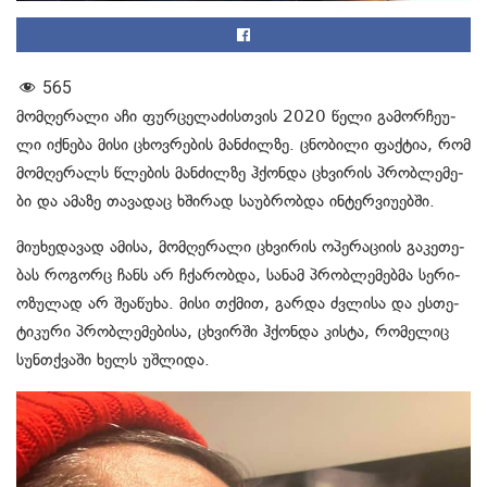
565
მომ­ღე­რა­ლი აჩი ფურ­ცე­ლა­ძის­თვის 2020 წელი გა­მორ­ჩე­უ­
ლი იქ­ნე­ბა მისი ცხოვ­რე­ბის მან­ძილ­ზე. ცნო­ბი­ლი ფაქ­ტია, რომ
მომ­ღე­რალს წლე­ბის მან­ძილ­ზე ჰქონ­და ცხვი­რის პრობ­ლე­მე­
ბი და ამა­ზე თა­ვა­დაც ხში­რად სა­უბ­რობ­და ინ­ტერ­ვი­უ­ებ­ში.
მი­უ­ხე­და­ვად ამი­სა, მომ­ღე­რა­ლი ცხვი­რის ოპე­რა­ცი­ის გა­კე­თე­
ბას რო­გორც ჩანს არ ჩქა­რობ­და, სა­ნამ პრობ­ლე­მებ­მა სე­რი­
ო­ზუ­ლად არ შე­ა­წუ­ხა. მისი თქმით, გარ­და ძვლი­სა და ეს­თე­
ტი­კუ­რი პრობ­ლე­მე­ბი­სა, ცხვირ­ში ჰქონ­და კის­ტა, რო­მე­ლიც
სუნ­თქვა­ში ხელს უშ­ლი­და.