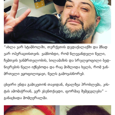
“ახლა ვარ სტამ­ბოლ­ში, თურ­ქე­თის დე­და­ქა­ლაქ­ში და მზად
ვარ ოპე­რა­ცი­ის­თვის. ვამ­ბობ­დი, რომ წლე­ვან­დე­ლი წელი,
ჩემ­თვის ჯან­მრთე­ლო­ბის, სი­ლა­მა­ზის და სრულ­ყო­ფი­ლი ბედ­
ნი­ე­რე­ბის წელი იქ­ნე­ბო­და და რაც მიშ­ლი­და ხელს, რომ ჯან­
მრთე­ლი ვყო­ფი­ლი­ყა­ვი, წელს გა­მო­ვას­წო­რებ.
ცხვი­რი უნდა გა­მი­კე­თონ თა­ვი­დან, ძვალ­ზეა პრობ­ლე­მა, კის­
ტას ამო­მაჭ­რი­ან, ვერ ვსუნ­თქავ­დი, ფორ­მაც შე­მეც­ვლე­ბა” –
გა­ნა­ცხა­და მომ­ღე­რალ­მა.