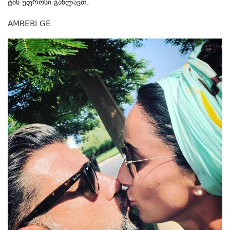
ტის უფ­რო­სი გახ­ლავთ.
AMBEBI.GE