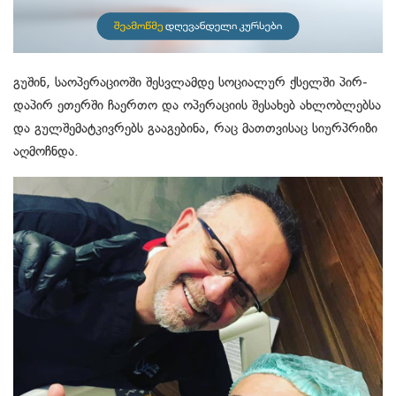
გუ­შინ, სა­ო­პე­რა­ცი­ო­ში შეს­ვლამ­დე სო­ცი­ა­ლურ ქსელ­ში პირ­
და­პირ ეთერ­ში ჩა­ერ­თო და ოპე­რა­ცი­ის შე­სა­ხებ ახ­ლობ­ლებ­სა
და გულ­შე­მატ­კივ­რებს გა­ა­გე­ბი­ნა, რაც მათ­თვი­საც სი­ურპრი­ზი
აღ­მოჩ­ნდა.