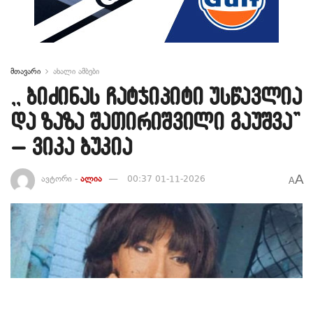
მთავარი
ახალი ამბები
,, ბიძინას ჩატჯიპიტი უსწავლია
და ზაზა შათირიშვილი გაუშვა”
– ვიკა ბუკია
A
ავტორი -
ალია
00:37 01-11-2026
A