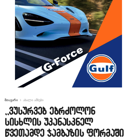
მთავარი
ახალი ამბები
,,ვუსურვებ ებრძოლონ
სისხლის უკანასკნელ
წვეთამდე ჯამბაზის ფორმაში