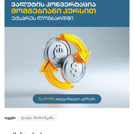
თეგები:
ლალი მოროშკინა