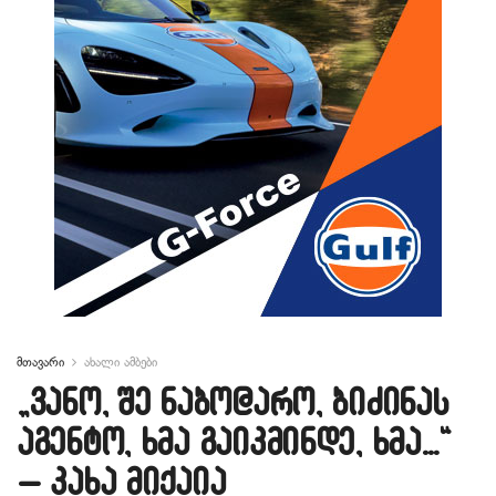
მთავარი
ახალი ამბები
„ვანო, შე ნაბო@არო, ბიძინას
აგენტო, ხმა გაიკმინდე, ხმა…“
– კახა მიქაია