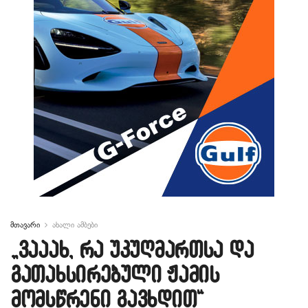
მთავარი
ახალი ამბები
„ვააახ, რა უკუღმართსა და
გათახსირებული ჟამის
მომსწრენი გავხდით“