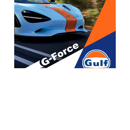
მთავარი
ახალი ამბები
„კაცო ის კაცი ცოცხალი რომ
იყო, თქვენ სად იყავით, ვერ
მიდით და ვერ მოთხოვეთ