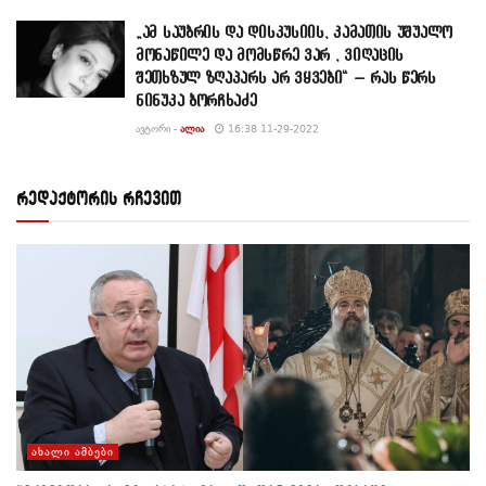
„ამ საუბრის და დისკუსიის, კამათის უშუალო
მონაწილე და მომსწრე ვარ , ვიღაცის
შეთხზულ ზღაპარს არ ვყვები“ – რას წერს
ნინუკა ბორჩხაძე
ᲐᲕᲢᲝᲠᲘ -
ᲐᲚᲘᲐ
16:38 11-29-2022
რედაქტორის რჩევით
ᲐᲮᲐᲚᲘ ᲐᲛᲑᲔᲑᲘ