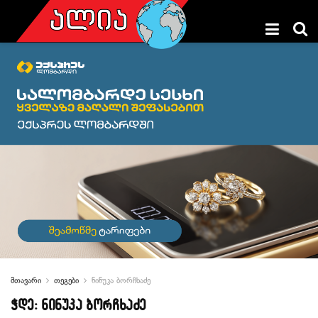
მთავარი
თეგები
ნინუკა ბორჩხაძე
ჭდე:
ნინუკა ბორჩხაძე