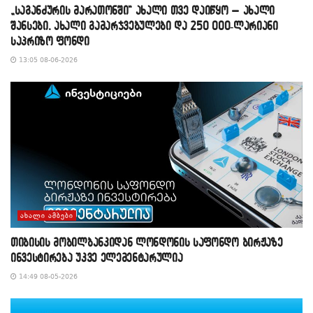
„საგანძურის მარათონში“ ახალი თვე დაიწყო – ახალი
შანსები, ახალი გამარჯვებულები და 250 000-ლარიანი
საპრიზო ფონდი
13:05 08-06-2026
ᲐᲮᲐᲚᲘ ᲐᲛᲑᲔᲑᲘ
თიბისის მობილბანკიდან ლონდონის საფონდო ბირჟაზე
ინვესტირება უკვე ელემენტარულია
14:49 08-05-2026