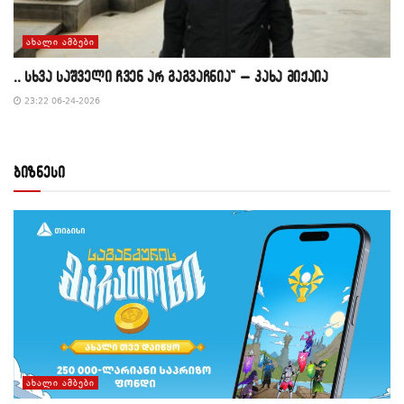
ᲐᲮᲐᲚᲘ ᲐᲛᲑᲔᲑᲘ
,, სხვა საშველი ჩვენ არ გაგვაჩნია” – კახა მიქაია
23:22 06-24-2026
ბიზნესი
ᲐᲮᲐᲚᲘ ᲐᲛᲑᲔᲑᲘ