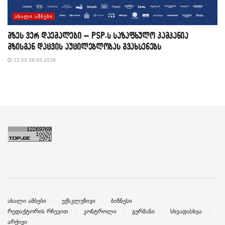
ᲐᲮᲐᲚᲘ ᲐᲛᲑᲔᲑᲘ
მზეს ვერ დაემალები – PSP-ს საზაფხულო კამპანია
მზისგან დაცვის აუცილებლობას გვახსენებს
12:55 08-05-2026
ახალი ამბები
ექსკლუზივი
ბიზნესი
რედაქტორის რჩევით
კონტროლი
გურმანი
სხვადასხვა
არქივი