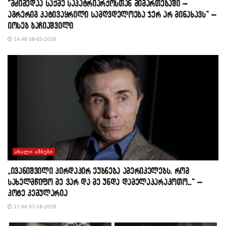
“მძიმედაა საქმე საპატრიარქოსთან მიმართებაში –
აგრერიგ პატივაყრილი სამღვდელოება ჯერ არ მინახავს” –
იოსებ ბაჩიაშვილი
14:48 08-05-2026
ᲐᲮᲐᲚᲘ ᲐᲛᲑᲔᲑᲘ
„ივანიშვილი პირდაპირ ეუბნება ამერიკელებს, რომ
სახელმწიფო მე ვარ და მე უნდა დამელაპარაკოთო…“ –
კოტე კემულარია
17:04 07-18-2026