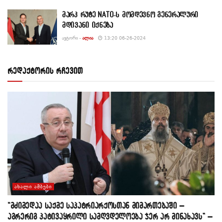
მარკ რუტე NATO-ს მომდევნო გენერალური
მდივანი იქნება
ᲐᲕᲢᲝᲠᲘ -
ᲐᲚᲘᲐ
13:20 06-26-2024
რედაქტორის რჩევით
ᲐᲮᲐᲚᲘ ᲐᲛᲑᲔᲑᲘ
“მძიმედაა საქმე საპატრიარქოსთან მიმართებაში –
აგრერიგ პატივაყრილი სამღვდელოება ჯერ არ მინახავს” –