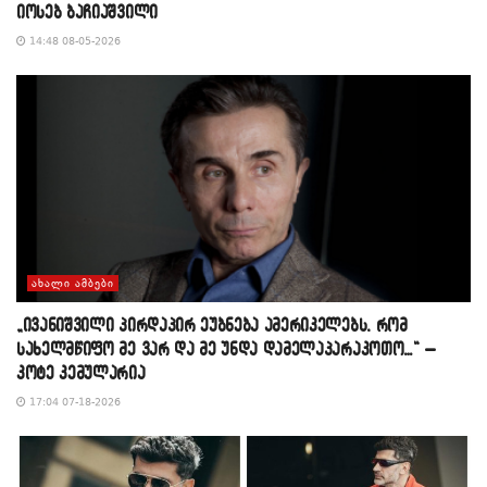
იოსებ ბაჩიაშვილი
14:48 08-05-2026
ᲐᲮᲐᲚᲘ ᲐᲛᲑᲔᲑᲘ
„ივანიშვილი პირდაპირ ეუბნება ამერიკელებს, რომ
სახელმწიფო მე ვარ და მე უნდა დამელაპარაკოთო…“ –
კოტე კემულარია
17:04 07-18-2026