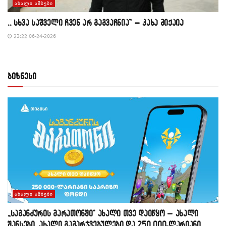
ᲐᲮᲐᲚᲘ ᲐᲛᲑᲔᲑᲘ
,, სხვა საშველი ჩვენ არ გაგვაჩნია” – კახა მიქაია
23:22 06-24-2026
ბიზნესი
ᲐᲮᲐᲚᲘ ᲐᲛᲑᲔᲑᲘ
„საგანძურის მარათონში“ ახალი თვე დაიწყო – ახალი
შანსები, ახალი გამარჯვებულები და 250 000-ლარიანი