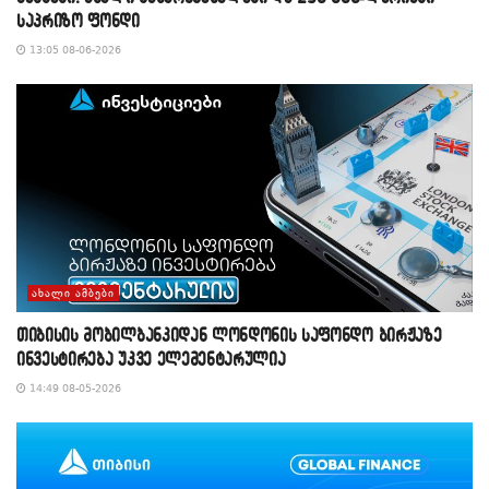
საპრიზო ფონდი
13:05 08-06-2026
ᲐᲮᲐᲚᲘ ᲐᲛᲑᲔᲑᲘ
თიბისის მობილბანკიდან ლონდონის საფონდო ბირჟაზე
ინვესტირება უკვე ელემენტარულია
14:49 08-05-2026