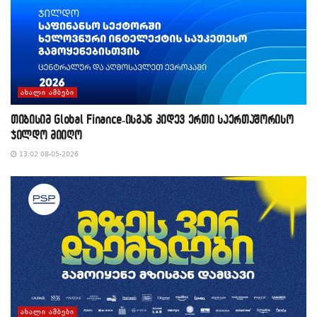
ᲐᲮᲐᲚᲘ ᲐᲛᲑᲔᲑᲘ
თიბისიმ Global Finance-ისგან კიდევ ერთი საერთაშორისო
ჯილდო მიიღო
13:02 08-05-2026
ᲐᲮᲐᲚᲘ ᲐᲛᲑᲔᲑᲘ