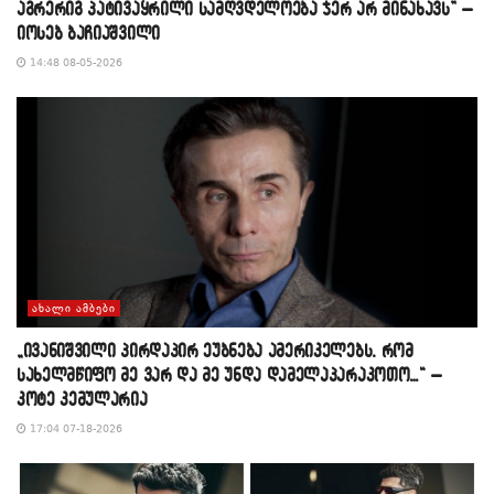
აგრერიგ პატივაყრილი სამღვდელოება ჯერ არ მინახავს” –
იოსებ ბაჩიაშვილი
14:48 08-05-2026
ᲐᲮᲐᲚᲘ ᲐᲛᲑᲔᲑᲘ
„ივანიშვილი პირდაპირ ეუბნება ამერიკელებს, რომ
სახელმწიფო მე ვარ და მე უნდა დამელაპარაკოთო…“ –
კოტე კემულარია
17:04 07-18-2026