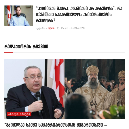
“აქციიდან გაქრა, ადამიანი არ არსებობს”- რა
შეემთხვა საქართველოს უნივერსიტეტის
რექტორს?
ᲐᲕᲢᲝᲠᲘ -
ᲐᲚᲘᲐ
15:28 11-09-2020
რედაქტორის რჩევით
ᲐᲮᲐᲚᲘ ᲐᲛᲑᲔᲑᲘ
“მძიმედაა საქმე საპატრიარქოსთან მიმართებაში –