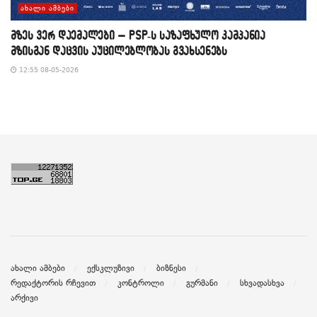
ᲐᲮᲐᲚᲘ ᲐᲛᲑᲔᲑᲘ
მზეს ვერ დაემალები – PSP-ს საზაფხულო კამპანია
მზისგან დაცვის აუცილებლობას გვახსენებს
12:55 08-05-2026
ახალი ამბები
ექსკლუზივი
ბიზნესი
რედაქტორის რჩევით
კონტროლი
გურმანი
სხვადასხვა
არქივი