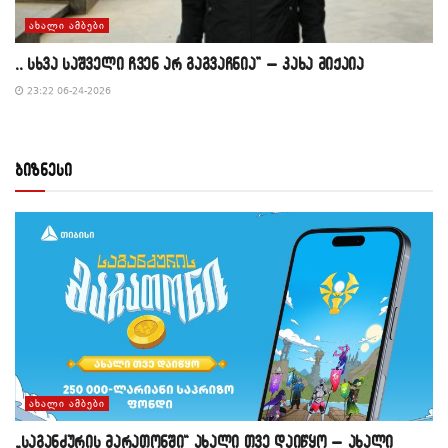
ᲐᲮᲐᲚᲘ ᲐᲛᲑᲔᲑᲘ
,, სხვა საშველი ჩვენ არ გაგვაჩნია” – კახა მიქაია
23:22 06-24-2026
ბიზნესი
ᲐᲮᲐᲚᲘ ᲐᲛᲑᲔᲑᲘ
„საგანძურის მარათონში“ ახალი თვე დაიწყო – ახალი