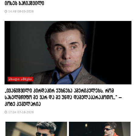
იოსებ ბაჩიაშვილი
14:48 08-05-2026
ᲐᲮᲐᲚᲘ ᲐᲛᲑᲔᲑᲘ
„ივანიშვილი პირდაპირ ეუბნება ამერიკელებს, რომ
სახელმწიფო მე ვარ და მე უნდა დამელაპარაკოთო…“ –
კოტე კემულარია
17:04 07-18-2026