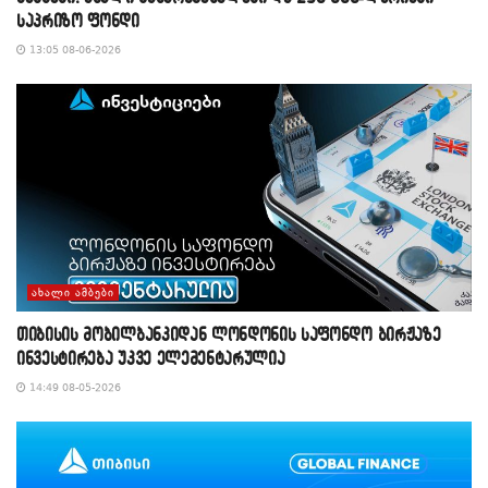
საპრიზო ფონდი
13:05 08-06-2026
ᲐᲮᲐᲚᲘ ᲐᲛᲑᲔᲑᲘ
თიბისის მობილბანკიდან ლონდონის საფონდო ბირჟაზე
ინვესტირება უკვე ელემენტარულია
14:49 08-05-2026