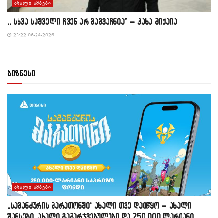
ᲐᲮᲐᲚᲘ ᲐᲛᲑᲔᲑᲘ
,, სხვა საშველი ჩვენ არ გაგვაჩნია” – კახა მიქაია
23:22 06-24-2026
ბიზნესი
ᲐᲮᲐᲚᲘ ᲐᲛᲑᲔᲑᲘ
„საგანძურის მარათონში“ ახალი თვე დაიწყო – ახალი
შანსები, ახალი გამარჯვებულები და 250 000-ლარიანი