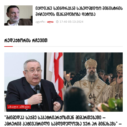
ივლიანე ხაინდრავამ სახელმწიფო მინისტრის
მრჩევლის თანამდებობა დატოვა
ᲐᲕᲢᲝᲠᲘ -
ᲐᲚᲘᲐ
17:40 05-13-2024
რედაქტორის რჩევით
ᲐᲮᲐᲚᲘ ᲐᲛᲑᲔᲑᲘ
“მძიმედაა საქმე საპატრიარქოსთან მიმართებაში –
აგრერიგ პატივაყრილი სამღვდელოება ჯერ არ მინახავს” –