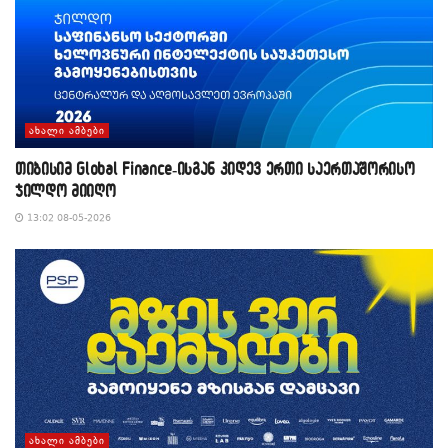
ᲐᲮᲐᲚᲘ ᲐᲛᲑᲔᲑᲘ
თიბისიმ Global Finance-ისგან კიდევ ერთი საერთაშორისო
ჯილდო მიიღო
13:02 08-05-2026
ᲐᲮᲐᲚᲘ ᲐᲛᲑᲔᲑᲘ