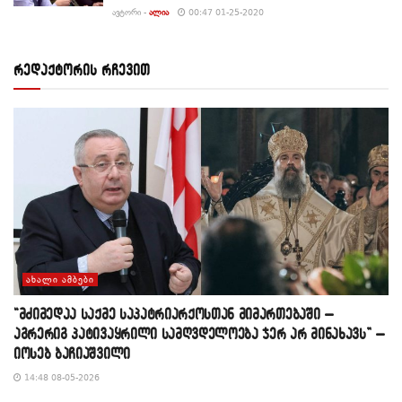
ᲐᲕᲢᲝᲠᲘ -
ᲐᲚᲘᲐ
00:47 01-25-2020
რედაქტორის რჩევით
ᲐᲮᲐᲚᲘ ᲐᲛᲑᲔᲑᲘ
“მძიმედაა საქმე საპატრიარქოსთან მიმართებაში –
აგრერიგ პატივაყრილი სამღვდელოება ჯერ არ მინახავს” –
იოსებ ბაჩიაშვილი
14:48 08-05-2026