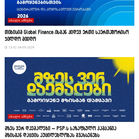
ᲐᲮᲐᲚᲘ ᲐᲛᲑᲔᲑᲘ
თიბისიმ Global Finance-ისგან კიდევ ერთი საერთაშორისო
ჯილდო მიიღო
13:02 08-05-2026
ᲐᲮᲐᲚᲘ ᲐᲛᲑᲔᲑᲘ
მზეს ვერ დაემალები – PSP-ს საზაფხულო კამპანია
მზისგან დაცვის აუცილებლობას გვახსენებს