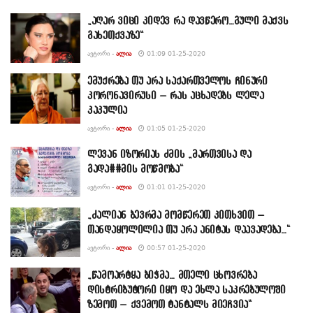
„აღარ ვიცი კიდევ რა დავწერო…გული მაქვს
გახეთქვაზე“
ᲐᲕᲢᲝᲠᲘ -
ᲐᲚᲘᲐ
01:09 01-25-2020
ემუქრება თუ არა საქართველოს ჩინური
კორონავირუსი – რას აცხადებს ლელა
კაკულია
ᲐᲕᲢᲝᲠᲘ -
ᲐᲚᲘᲐ
01:05 01-25-2020
ლევან იზორიას ძმის „მართვისა და
გადა##მის მოწმობა“
ᲐᲕᲢᲝᲠᲘ -
ᲐᲚᲘᲐ
01:01 01-25-2020
„ძალიან ბევრმა მომწერეთ კითხვით –
თანდაყოლილია თუ არა ანიტას დაავადება…“
ᲐᲕᲢᲝᲠᲘ -
ᲐᲚᲘᲐ
00:57 01-25-2020
„წამოარტყა ბიჭმა… მთელი ცხოვრება
დისტრიბუტორი იყო და ეხლა საკრებულოში
ზემოთ – ქვემოთ ტანტალს მიეჩვია“