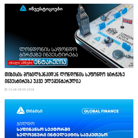
ᲐᲮᲐᲚᲘ ᲐᲛᲑᲔᲑᲘ
თიბისის მობილბანკიდან ლონდონის საფონდო ბირჟაზე
ინვესტირება უკვე ელემენტარულია
14:49 08-05-2026