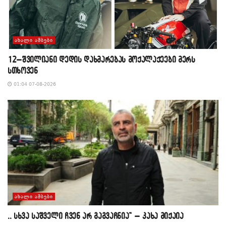
ᲐᲮᲐᲚᲘ ᲐᲛᲑᲔᲑᲘ
12–შვილიანი დედის დახმარებას მოქალაქეები მერს
სთხოვენ
01:04 07-08-2026
ᲐᲮᲐᲚᲘ ᲐᲛᲑᲔᲑᲘ
,, სხვა საშველი ჩვენ არ გაგვაჩნია” – კახა მიქაია