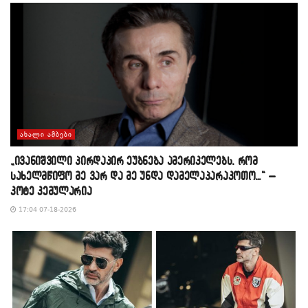
ᲐᲮᲐᲚᲘ ᲐᲛᲑᲔᲑᲘ
„ივანიშვილი პირდაპირ ეუბნება ამერიკელებს, რომ
სახელმწიფო მე ვარ და მე უნდა დამელაპარაკოთო…“ –
კოტე კემულარია
17:04 07-18-2026