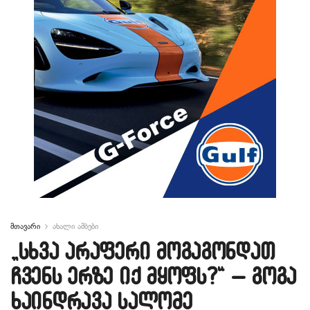
მთავარი
ახალი ამბები
„სხვა არაფერი მოგაგონდათ
ჩვენს ერზე იქ მყოფს?“ – გოგა
ხაინდრავა სალომე