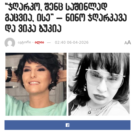
“ჯღარკო, შენც საშინლად
გაცვია, ისე” – ნინო ჯღარკავა
და ვიკა ბუკია
A
ავტორი -
ალია
02:40 06-04-2026
A