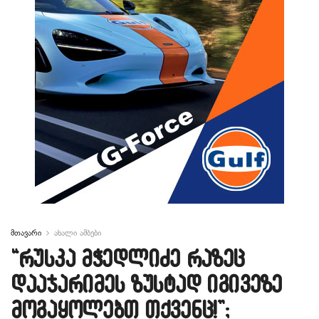
მთავარი
ახალი ამბები
“რუსკა მჭედლიძე რაზეც
დააჯარიმეს ზუსტად იგივეზე
მოგაყოლებთ თქვენც!”;