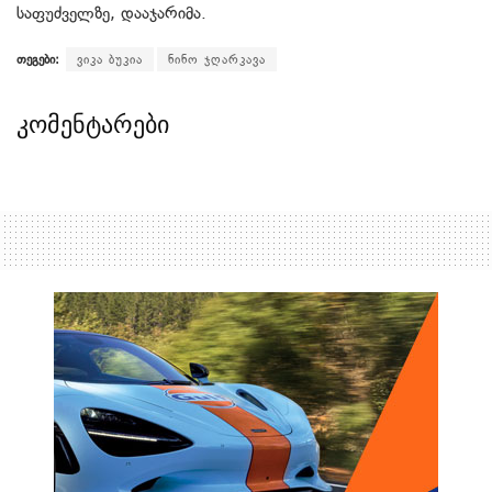
საფუძველზე, დააჯარიმა.
თეგები:
ვიკა ბუკია
ნინო ჯღარკავა
კომენტარები