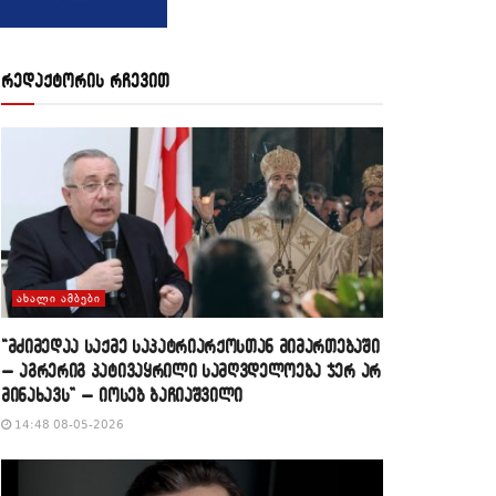
რედაქტორის რჩევით
ᲐᲮᲐᲚᲘ ᲐᲛᲑᲔᲑᲘ
“მძიმედაა საქმე საპატრიარქოსთან მიმართებაში
– აგრერიგ პატივაყრილი სამღვდელოება ჯერ არ
მინახავს” – იოსებ ბაჩიაშვილი
14:48 08-05-2026