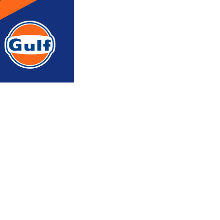
რედაქტორის რჩევით
ᲐᲮᲐᲚᲘ ᲐᲛᲑᲔᲑᲘ