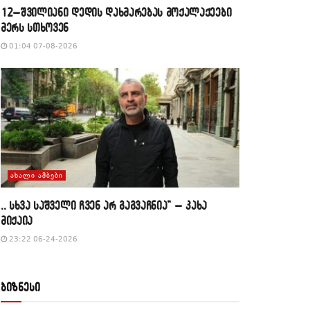
12–შვილიანი დედის დახმარებას მოქალაქეები
მერს სთხოვენ
01:04 07-08-2026
ᲐᲮᲐᲚᲘ ᲐᲛᲑᲔᲑᲘ
,, სხვა საშველი ჩვენ არ გაგვაჩნია” – კახა
მიქაია
23:22 06-24-2026
ბიზნესი