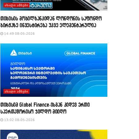
ᲐᲮᲐᲚᲘ ᲐᲛᲑᲔᲑᲘ
თიბისის მობილბანკიდან ლონდონის საფონდო
ბირჟაზე ინვესტირება უკვე ელემენტარულია
14:49 08-05-2026
ᲐᲮᲐᲚᲘ ᲐᲛᲑᲔᲑᲘ
თიბისიმ Global Finance-ისგან კიდევ ერთი
საერთაშორისო ჯილდო მიიღო
13:02 08-05-2026