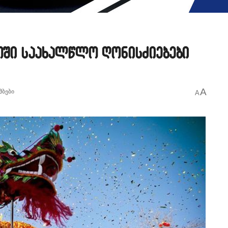
თში საახალწლო ღონისძიებები
A
მბები
A