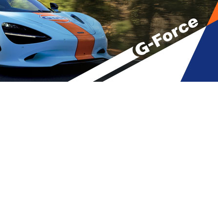
ლთა რიცხვი 25-მდე გაიზარდა
A
მბები
A