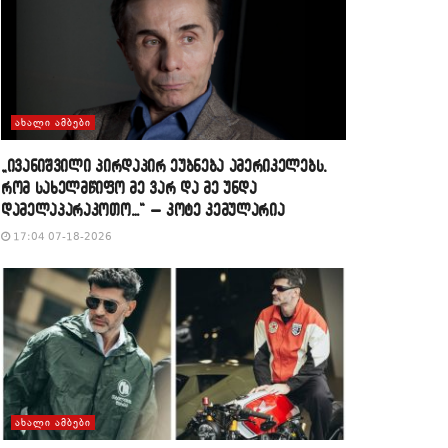
ᲐᲮᲐᲚᲘ ᲐᲛᲑᲔᲑᲘ
„ივანიშვილი პირდაპირ ეუბნება ამერიკელებს,
რომ სახელმწიფო მე ვარ და მე უნდა
დამელაპარაკოთო…“ – კოტე კემულარია
17:04 07-18-2026
ᲐᲮᲐᲚᲘ ᲐᲛᲑᲔᲑᲘ