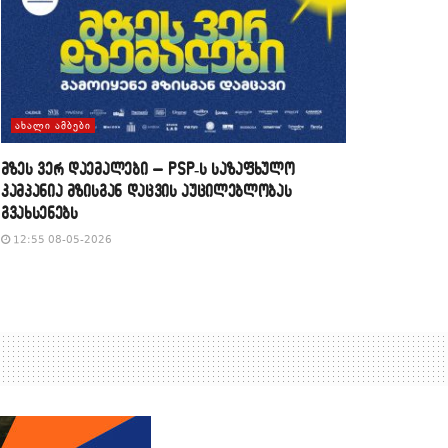
ᲐᲮᲐᲚᲘ ᲐᲛᲑᲔᲑᲘ
მზეს ვერ დაემალები – PSP-ს საზაფხულო
კამპანია მზისგან დაცვის აუცილებლობას
გვახსენებს
12:55 08-05-2026