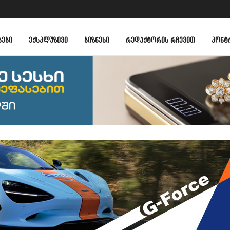
ᲑᲔᲑᲘ
ᲔᲥᲡᲙᲚᲣᲖᲘᲕᲘ
ᲑᲘᲖᲜᲔᲡᲘ
ᲠᲔᲓᲐᲥᲢᲝᲠᲘᲡ ᲠᲩᲔᲕᲘᲗ
ᲙᲝᲜᲢ