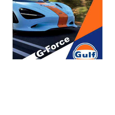
მთავარი
ახალი ამბები
(ვიდეო) – “კანონიერმა
ქურდმა” ციხეში სუფრა გაშალა
A
ავტორი -
ალია
19:55 11-13-2020
A