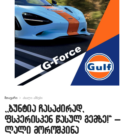
მთავარი
ახალი ამბები
,,ბუნტია ჩასაძირად,
ფსკერისკენ წასულ გემზე!“ –
ლალი მოროშკინა