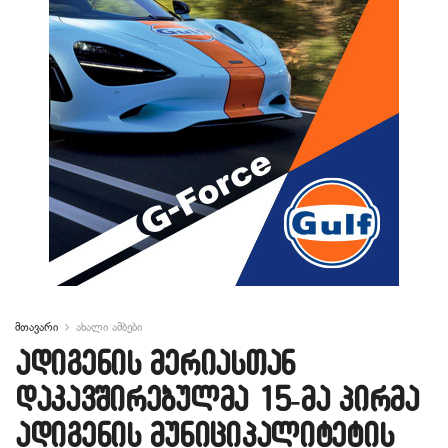
მთავარი
ახალი ამბები
ადიგენის მერიასთან
დაკავშირებულმა 15-მა პირმა
ადიგენის მუნიციპალიტეტის