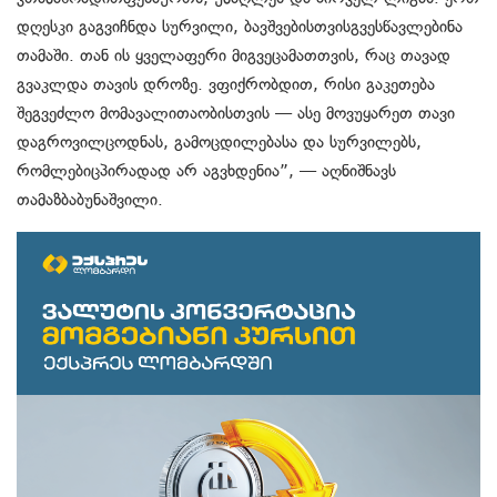
დღეს
კი
გაგვიჩნდა
სურვილი
,
ბავშვებისთვის
გვესწავლებინა
თამაში
.
თან
ის
ყველაფერი
მიგვეცა
მათთვის
,
რაც
თავად
გვაკლდა
თავის
დროზე
.
ვფიქრობდით
,
რისი
გაკეთება
შეგვეძლო
მომავალი
თაობისთვის
—
ასე
მოვუყარეთ
თავი
დაგროვილ
ცოდნას
,
გამოცდილებასა
და
სურვილებს
,
რომლებიც
პირადად
არ
აგვხდენია
”
,
—
აღნიშნავს
თამაზ
ბაბუნაშვილი
.