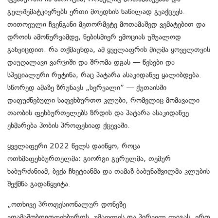
გულშემატკივრებს
ერთი
მოედნის
ნაწილად
გვაქცევს
.
თითოეული
ჩვენგანი
მეთორმეტე
მოთამაშედ
ვემატებით
და
დროის
ამოწურვამდე
,
ნებისმიერ
ემოციას
უშუალოდ
განვიცდით
.
რა
თქმა
უნდა
,
ამ
ყველაფრის
მიღმა
ყოველთვის
დაუღალავი
ვარჯიში
და
შრომა
დგას
—
წესები
და
სპეციალური
რუტინა
,
რაც
პატარა
ასაკიდანვე
ყალიბდება
.
სწორედ
ამაზე
ზრუნავს
„
სერვალი
”
—
ქუთაისში
დაფუძნებული
საფეხბურთო
კლუბი
,
რომელიც
მომავალი
თაობის
ფეხბურთელებს
ზრდის
და
პატარა
ასაკიდანვე
ეხმარება
ჰობის
პროფესიად
ქცევაში
.
ყველაფერი
2022
წელს
დაიწყო
,
როცა
ოთხმა
ფეხბურთელმა
:
გიორგი
გურულმა
,
თემურ
ხაბურძანიამ
,
ბექა
ჩხეტიანმა
და
თამაზ
ბაბუნაშვილმა
კლუბის
შექმნა
გადაწყვიტა
.
„
ოთხივე
პროფესიონალურ
დონეზე
ვთამაშობდით
ფეხბურთს
,
უმაღლეს
და
პირველ
ლიგას
.
ერთ