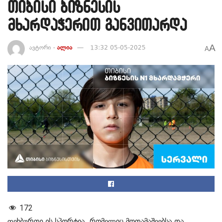
თიბისი ბიზნესის
მხარდაჭერით განვითარდა
A
ავტორი -
ალია
13:32 05-05-2025
A
172
ფეხბურთი
ის
სპორტია
,
რომელიც
მოთამაშეებსა
და