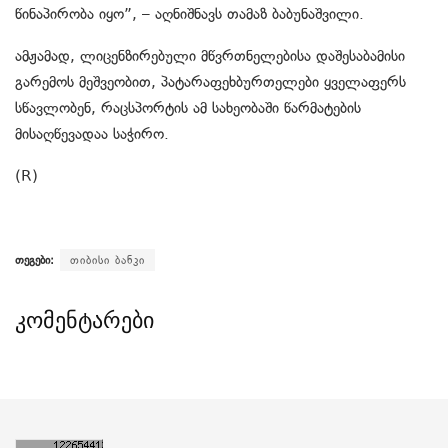
წინაპირობა
იყო
”, –
აღნიშნავს
თამაზ
ბაბუნაშვილი
.
ამჟამად
,
ლიცენზირებული
მწვრთნელებისა
და
შესაბამისი
გარემოს
მეშვეობით
,
პატარა
ფეხბურთელები
ყველაფერ
ს
სწავლობენ
,
რაც
სპორტის
ამ
სახეობა
ში
წარმატების
მისაღწევად
აა
საჭირო
.
(R)
თეგები:
თიბისი ბანკი
კომენტარები