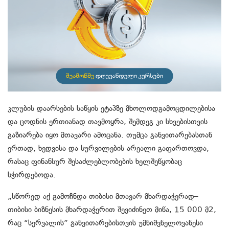
კლუბის
დაარსების
საწყის
ეტაპზე
მხოლოდ
გამოცდილებისა
და
ცოდნის
ერთიანად
თავმოყრა
,
შემდეგ
კი
სხვებისთვის
გაზიარება
იყო
მთავარი
ამოცანა
.
თუმცა
განვითარებასთან
ერთად
,
ხედვისა
და
სურვილების
არეალი
გაფართოვდა
,
რასაც
ფინანსურ
შესაძლებლობების
ხელშეწყობაც
სჭირდებოდა
.
„
სწორედ
აქ
გამოჩნდა
თიბისი
მთავარ
მხარდაჭერად
–
თიბის
ი
ბიზნესის
მხარდაჭერ
ი
თ
შევიძინეთ
მიწა
, 15 000
მ
2
,
რაც
“
სერვალის
”
განვითარებისთვის
უმნიშვნელოვანესი