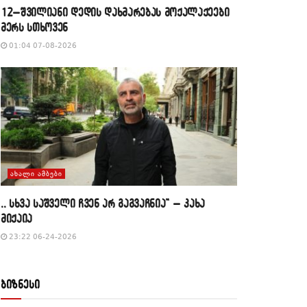
12–შვილიანი დედის დახმარებას მოქალაქეები
მერს სთხოვენ
01:04 07-08-2026
ᲐᲮᲐᲚᲘ ᲐᲛᲑᲔᲑᲘ
,, სხვა საშველი ჩვენ არ გაგვაჩნია” – კახა
მიქაია
23:22 06-24-2026
ბიზნესი