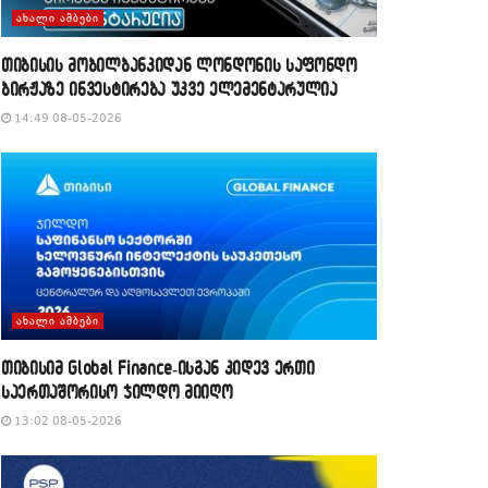
ᲐᲮᲐᲚᲘ ᲐᲛᲑᲔᲑᲘ
თიბისის მობილბანკიდან ლონდონის საფონდო
ბირჟაზე ინვესტირება უკვე ელემენტარულია
14:49 08-05-2026
ᲐᲮᲐᲚᲘ ᲐᲛᲑᲔᲑᲘ
თიბისიმ Global Finance-ისგან კიდევ ერთი
საერთაშორისო ჯილდო მიიღო
13:02 08-05-2026