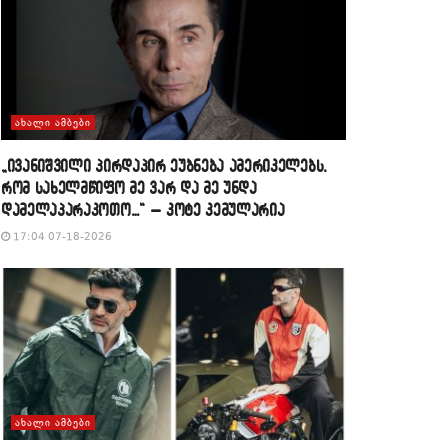
ᲐᲮᲐᲚᲘ ᲐᲛᲑᲔᲑᲘ
„ივანიშვილი პირდაპირ ეუბნება ამერიკელებს,
რომ სახელმწიფო მე ვარ და მე უნდა
დამელაპარაკოთო…“ – კოტე კემულარია
17:04 07-18-2026
ᲐᲮᲐᲚᲘ ᲐᲛᲑᲔᲑᲘ