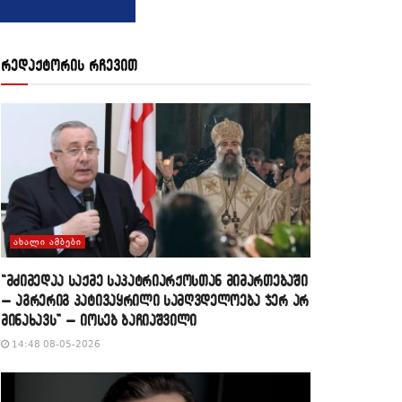
რედაქტორის რჩევით
ᲐᲮᲐᲚᲘ ᲐᲛᲑᲔᲑᲘ
“მძიმედაა საქმე საპატრიარქოსთან მიმართებაში
– აგრერიგ პატივაყრილი სამღვდელოება ჯერ არ
მინახავს” – იოსებ ბაჩიაშვილი
14:48 08-05-2026