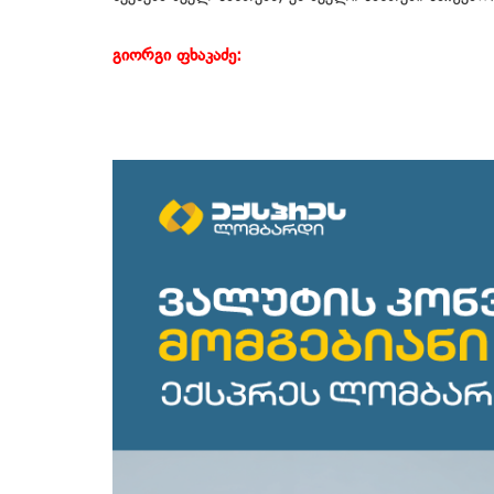
გიორგი ფხაკაძე: