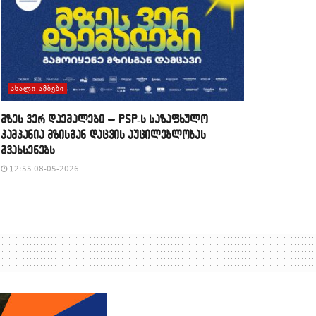
ᲐᲮᲐᲚᲘ ᲐᲛᲑᲔᲑᲘ
მზეს ვერ დაემალები – PSP-ს საზაფხულო
კამპანია მზისგან დაცვის აუცილებლობას
გვახსენებს
12:55 08-05-2026