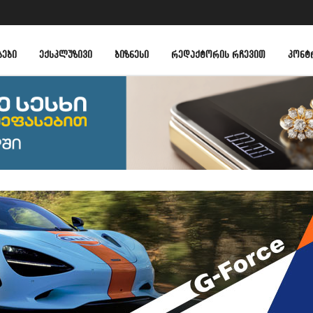
ᲑᲔᲑᲘ
ᲔᲥᲡᲙᲚᲣᲖᲘᲕᲘ
ᲑᲘᲖᲜᲔᲡᲘ
ᲠᲔᲓᲐᲥᲢᲝᲠᲘᲡ ᲠᲩᲔᲕᲘᲗ
ᲙᲝᲜᲢ