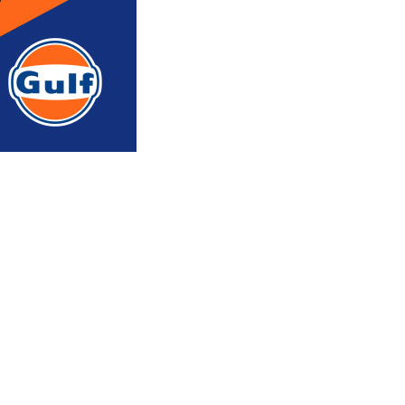
რედაქტორის რჩევით
ᲐᲮᲐᲚᲘ ᲐᲛᲑᲔᲑᲘ