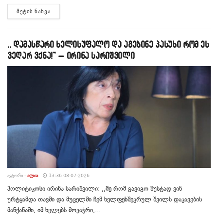
DETAILS
ᲛᲔᲢᲘᲡ ᲜᲐᲮᲕᲐ
,, დამასწარი ხელისუფალო და აგებინე პასუხი რომ ეს
ვეღარ ვქნა!” – ირინა სარიშვილი
ᲐᲕᲢᲝᲠᲘ -
ᲐᲚᲘᲐ
13:36 08-07-2026
პოლიტიკოსი ირინა სარიშვილი: ,,მე რომ გავიგო ზუსტად ვინ
ურტყამდა თავში და მუცელში ჩემ ხელფეხშეკრულ შვილს დაკავების
მანქანაში, იმ ხელებს მოვაჭრი,...