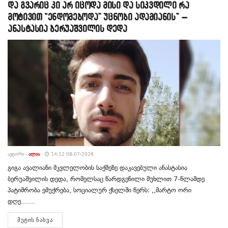
და გვარიც კი არ იცოდა მისი და სიკვდილი რა
მოტივით “ენდომებოდა” უცნობი ადამიანის” –
ანასტასია ბერუაშვილის დედა
ᲐᲕᲢᲝᲠᲘ -
ᲐᲚᲘᲐ
14:12 08-07-2026
გიგა ავალიანი მკვლელობის საქმეზე დაკავებული ანასტასია
ბერუაშვილის დედა, რომელსაც წარდგენილი მუხლით 7-წლამდე
პატიმრობა ემუქრება, სოციალურ ქსელში წერს: ,,მარტო ორი
დღე.......
DETAILS
ᲛᲔᲢᲘᲡ ᲜᲐᲮᲕᲐ