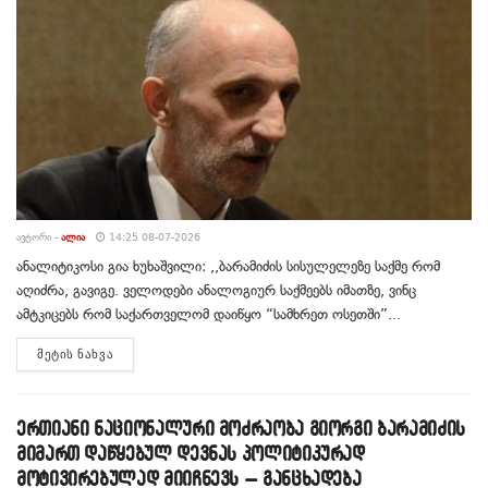
ᲐᲕᲢᲝᲠᲘ -
ᲐᲚᲘᲐ
14:25 08-07-2026
ანალიტიკოსი გია ხუხაშვილი: ,,ბარამიძის სისულელეზე საქმე რომ
აღიძრა, გავიგე. ველოდები ანალოგიურ საქმეებს იმათზე, ვინც
ამტკიცებს რომ საქართველომ დაიწყო “სამხრეთ ოსეთში”...
DETAILS
ᲛᲔᲢᲘᲡ ᲜᲐᲮᲕᲐ
ერთიანი ნაციონალური მოძრაობა გიორგი ბარამიძის
მიმართ დაწყებულ დევნას პოლიტიკურად
მოტივირებულად მიიჩნევს – განცხადება