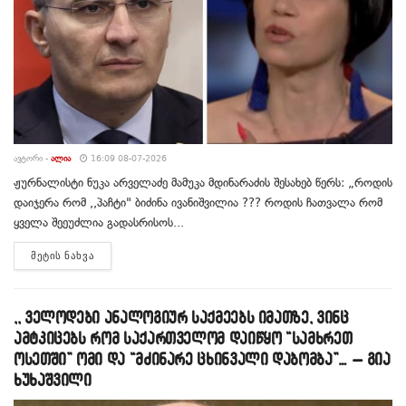
ᲐᲕᲢᲝᲠᲘ -
ᲐᲚᲘᲐ
16:09 08-07-2026
ჟურნალისტი ნუკა არველაძე მამუკა მდინარაძის შესახებ წერს: „როდის
დაიჯერა რომ ,,პაჩტი" ბიძინა ივანიშვილია ??? როდის ჩათვალა რომ
ყველა შეეუძლია გადასრისოს...
DETAILS
ᲛᲔᲢᲘᲡ ᲜᲐᲮᲕᲐ
,, ველოდები ანალოგიურ საქმეებს იმათზე, ვინც
ამტკიცებს რომ საქართველომ დაიწყო “სამხრეთ
ოსეთში” ომი და “მძინარე ცხინვალი დაბომბა”… – გია
ხუხაშვილი