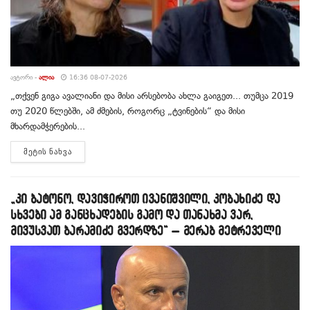
ᲐᲕᲢᲝᲠᲘ -
ᲐᲚᲘᲐ
16:36 08-07-2026
„თქვენ გიგა ავალიანი და მისი არსებობა ახლა გაიგეთ... თუმცა 2019
თუ 2020 წლებში, ამ ძმების, როგორც „ტვინების“ და მისი
მხარდამჭერების...
DETAILS
ᲛᲔᲢᲘᲡ ᲜᲐᲮᲕᲐ
„კი ბატონო, დავიჭიროთ ივანიშვილი, კობახიძე და
სხვები ამ განცხადების გამო და თანახმა ვარ,
მივუსვათ ბარამიძე გვერდზე“ – მერაბ მეტრეველი