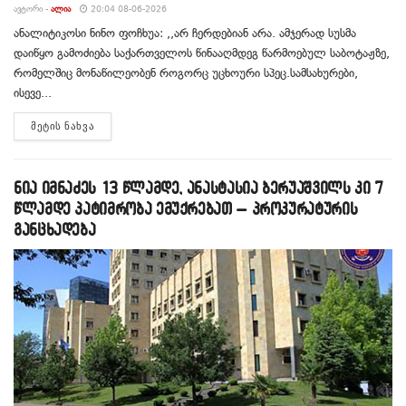
ᲐᲕᲢᲝᲠᲘ -
ᲐᲚᲘᲐ
20:04 08-06-2026
ანალიტიკოსი ნინო ფოჩხუა: ,,არ ჩერდებიან არა. ამჯერად სუსმა
დაიწყო გამოძიება საქართველოს წინააღმდეგ წარმოებულ საბოტაჟზე,
რომელშიც მონაწილეობენ როგორც უცხოური სპეც.სამსახურები,
ისევე...
DETAILS
ᲛᲔᲢᲘᲡ ᲜᲐᲮᲕᲐ
ნია იმნაძეს 13 წლამდე, ანასტასია ბერუაშვილს კი 7
წლამდე პატიმრობა ემუქრებათ – პროკურატურის
განცხადება