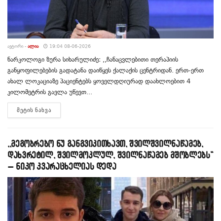
ᲐᲕᲢᲝᲠᲘ -
ᲐᲚᲘᲐ
19:04 08-06-2026
ნარკოლოგი ზურა სიხარულიძე: ,,ჩანაცვლებითი თერაპიის
განყოფილებების გადატანა დაიწყეს ქალაქის ცენტრიდან. ერთ-ერთ
ახალ ლოკაციაზე პაციენტებს ყოველდღიურად დაახლოებით 4
კილომეტრის გავლა უწევთ...
DETAILS
ᲛᲔᲢᲘᲡ ᲜᲐᲮᲕᲐ
,,მეგობრებო ნუ განგვიკითხავთ, შვილშვილნაწამებ,
დახვრეტილ, შვილმოკლულ, შვილნაწამებ მშობლებს“
– ნიკო კვარაცხელიას დედა