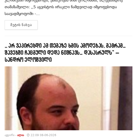
კლინიკაში იმყოფებოდა, ეხმაურება მისი ცოლისძმა, ალექსანდრე
თამაზაშვილი: ,,5 აგვისტოს ირაკლი ნამდვილად იმყოფებოდა
საავადმყოფოში -...
DETAILS
ᲛᲔᲢᲘᲡ ᲜᲐᲮᲕᲐ
,, არ ვაპირებდი ამ თემაზე ხმის ამოღებას, მაგრამ…
შავებში ჩაცმული დედა ნიშნავს… დასასრულს” –
სანდრო ელოშვილი
ᲐᲕᲢᲝᲠᲘ -
ᲐᲚᲘᲐ
22:09 08-06-2026