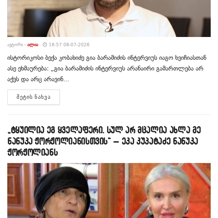
ᲐᲕᲢᲝᲠᲘ -
ᲐᲚᲘᲐ
16:57 08-07-2026
ისტორიკოსი ბექა კობახიძე გია ბარამიძის ინტერვიუს იაგო ხვიჩიასთან
ასე ეხმაურება: „გია ბარამიძის ინტერვიუს არანაირი გამართლება არ
აქვს და არც არავინ...
DETAILS
ᲛᲔᲢᲘᲡ ᲜᲐᲮᲕᲐ
„ტყუილია ეგ ყველაფერი. სულ არ მცალია ახლა მე
ნანუკა ჟორჟოლიანისთვის“ – ეკა კუპატაძე ნანუკა
ჟორჟოლიანს