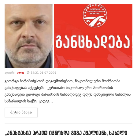
ᲐᲕᲢᲝᲠᲘ -
ᲐᲚᲘᲐ
14:21 08-07-2026
გიორგი ბარამიძესთან დაკავშორებით, ნაციონალური მოძრაობა
განცხადებას აქვეყნებს: ,,ერთიანი ნაციონალური მოძრაობის
განცხადება გიორგი ბარამიძის წინააღმდეგ დღეს დაწყებული სისხლის
სამართლის საქმე, კიდევ...
DETAILS
ᲛᲔᲢᲘᲡ ᲜᲐᲮᲕᲐ
,,ანასტასია არათუ იცნობდა გიგა ავალიანს, სახელი