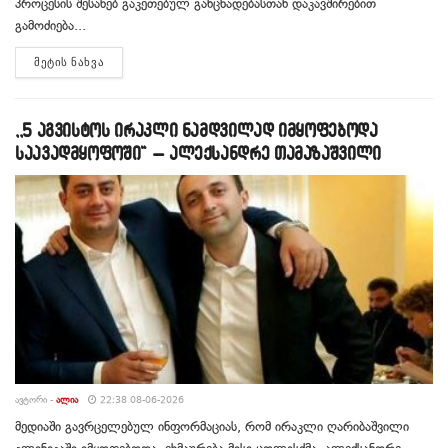
პროცესის შესახებ გაკეთებულ განცხადებასთან დაკავშირებით
გამოძიება...
DETAILS
ᲛᲔᲢᲘᲡ ᲜᲐᲮᲕᲐ
,,5 აგვისტოს ირაკლი ნამდვილად იმყოფებოდა
საავადმყოფოში“ – ალექსანდრე თამაზაშვილი
ᲐᲕᲢᲝᲠᲘ -
ᲐᲚᲘᲐ
22:38 08-06-2026
მედიაში გავრცელებულ ინფორმაციას, რომ ირაკლი ღარიბაშვილი