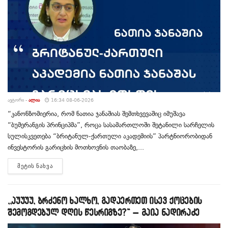
ᲐᲕᲢᲝᲠᲘ -
ᲐᲚᲘᲐ
16:34 08-06-2026
“კანონზომიერია, რომ ნათია ჯანაშიას შემთხვევაშიც იმუშავა
“ბუმერანგის პრინციპმა”, როცა სასამართლოში შეტანილი სარჩელის
სულისკვეთება “ბრიტანულ-ქართული აკადემიის” პარტნიორობიდან
ინვესტორის გარიცხის მოთხოვნის თაობაზე,...
DETAILS
ᲛᲔᲢᲘᲡ ᲜᲐᲮᲕᲐ
,,აუუუუ, ბრძენო ხალხო, გადაერთეთ ისევ ქოცების
შემოგდებულ დღის წესრიგზე?“ – მაია ნადირაძე