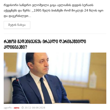
რეჟისორი სანდრო ელოშვილი გიგა ავლიანის დედის სურათს
აქვეყნებს და წერს: ,,1995 წელს ბიძაჩემი რომ მოკლეს 24 წლის იყო
და დავკრძალეთ...
DETAILS
ᲛᲔᲢᲘᲡ ᲜᲐᲮᲕᲐ
რატომ გადაიყვანეს ირაკლი ღარიბაშვილი
კლინიკაში?
ᲐᲕᲢᲝᲠᲘ -
ᲐᲚᲘᲐ
20:12 08-06-2026