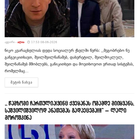
ᲐᲕᲢᲝᲠᲘ -
ᲐᲚᲘᲐ
17:53 08-06-2026
ნიკო კვარაცხელიას დედა სოციალურ ქსელში წერს: ,,მეგობრებო ნუ
განგვიკითხავთ, შვილშვილნაწამებ, დახვრეტილ, შვილმოკლულ,
შვილნაწამებ მშობლებს, განიკითხეთ და მოვთხოვოთ ერთად სისტემას,
რომელმაც...
DETAILS
ᲛᲔᲢᲘᲡ ᲜᲐᲮᲕᲐ
,, წამზომი ჩართულია!ვინც ქვეყანას ომამდე მიიყვანს,
საშვილიშვილოდ ანათემას გადაეცემა!!!!” – ლალი
მოროშკინა