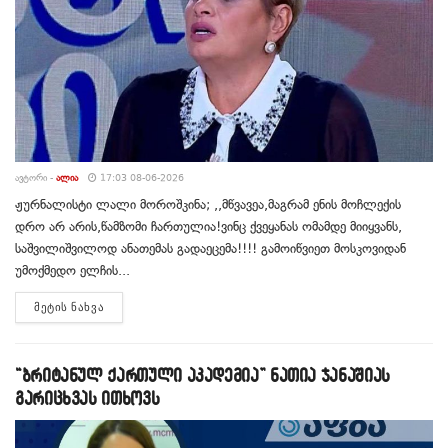
ᲐᲕᲢᲝᲠᲘ -
ᲐᲚᲘᲐ
17:03 08-06-2026
ჟურნალისტი ლალი მოროშკინა; ,,მწვავეა,მაგრამ ენის მოჩლექის
დრო არ არის,წამზომი ჩართულია!ვინც ქვეყანას ომამდე მიიყვანს,
საშვილიშვილოდ ანათემას გადაეცემა!!!! გამოიწვიეთ მოსკოვიდან
უმოქმედო ელჩის...
DETAILS
ᲛᲔᲢᲘᲡ ᲜᲐᲮᲕᲐ
“ბრიტანულ ქართული აკადემია” ნათია ჯანაშიას
გარიცხვას ითხოვს