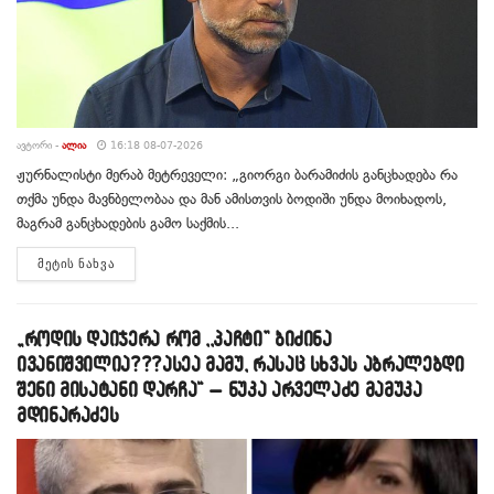
ᲐᲕᲢᲝᲠᲘ -
ᲐᲚᲘᲐ
16:18 08-07-2026
ჟურნალისტი მერაბ მეტრეველი: „გიორგი ბარამიძის განცხადება რა
თქმა უნდა მავნბელობაა და მან ამისთვის ბოდიში უნდა მოიხადოს,
მაგრამ განცხადების გამო საქმის...
DETAILS
ᲛᲔᲢᲘᲡ ᲜᲐᲮᲕᲐ
„როდის დაიჯერა რომ ,,პაჩტი” ბიძინა
ივანიშვილია???ასეა მამუ, რასაც სხვას აბრალებდი
შენი მისატანი დარჩა“ – ნუკა არველაძე მამუკა
მდინარაძეს