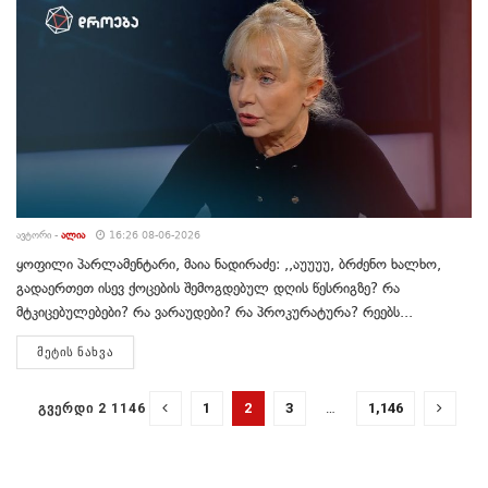
ᲐᲕᲢᲝᲠᲘ -
ᲐᲚᲘᲐ
16:26 08-06-2026
ყოფილი პარლამენტარი, მაია ნადირაძე: ,,აუუუუ, ბრძენო ხალხო,
გადაერთეთ ისევ ქოცების შემოგდებულ დღის წესრიგზე? რა
მტკიცებულებები? რა ვარაუდები? რა პროკურატურა? რეებს...
DETAILS
ᲛᲔᲢᲘᲡ ᲜᲐᲮᲕᲐ
1
2
3
…
1,146
ᲒᲕᲔᲠᲓᲘ 2 1146