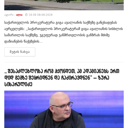
ᲐᲕᲢᲝᲠᲘ -
ᲐᲚᲘᲐ
19:39 08-06-2026
საქართველოს პროკურატურა გიგა ავალიანის საქმეზე განცხადებას
ავრცელებს: ,,საქართველოს პროკურატურამ გიგა ავალიანის სისხლის
სამართლის საქმეზე, ჯგუფურად ჯანმრთელობის განზრახ მძიმე
დაზიანების წაქეზების...
DETAILS
ᲛᲔᲢᲘᲡ ᲜᲐᲮᲕᲐ
,, შესაძლებლობა რომ ჰქონდეთ, ამ ადამიანებს ერთ
დიდ გემზე შეყრიდნენ და ჩაძირავდნენ” – ზურა
სიხარულიძე