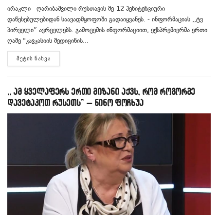
ირაკლი ღარიბაშვილი რუსთავის მე-12 პენიტენციური
დაწესებულებიდან საავადმყოფოში გადაიყვანეს. - ინფორმაციას ,,ტვ
პირველი” ავრცელებს. გამოცემის ინფორმაციით, ექსპრემიერმა ერთი
ღამე "კავკასიის მედიცინის...
DETAILS
ᲛᲔᲢᲘᲡ ᲜᲐᲮᲕᲐ
,, ამ ყველაფერს ერთი მიზანი აქვს, რომ როგორმე
დავეტაკოთ რუსეთს” – ნინო ფოჩხუა