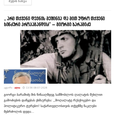
DETAILS
ᲛᲔᲢᲘᲡ ᲜᲐᲮᲕᲐ
,, არც თქვენი დევნის მეშინია და მით უფრო თქვენი
ბინძური პროპაგანდის!” – გიორგი ბარამიძე
ᲐᲕᲢᲝᲠᲘ -
ᲐᲚᲘᲐ
13:56 08-07-2026
გიორგი ბარამიძე მის წინააღმდეგ სამშობლოს ღალატის მუხლით
გამოძიების დაწყებას ეხმაურება: ,,მოღალატე რუსქოცებო და
პოლიტიკურო ტურებო! საქართველოსთვის თქვენზე ნაკლები
მებრძოლის დედა...